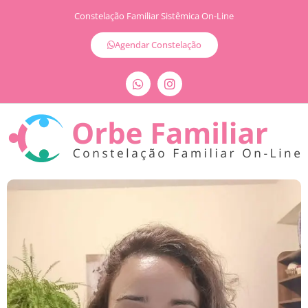
Constelação Familiar Sistêmica On-Line
Agendar Constelação