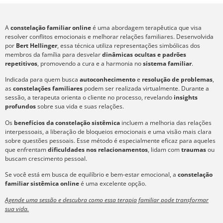
A
constelação familiar online
é uma abordagem terapêutica que visa
resolver conflitos emocionais e melhorar relações familiares. Desenvolvida
por
Bert Hellinger
, essa técnica utiliza representações simbólicas dos
membros da família para desvelar
dinâmicas ocultas e padrões
repetitivos
, promovendo a cura e a harmonia no
sistema familiar
.
Indicada para quem busca
autoconhecimento
e
resolução de problemas
,
as
constelações familiares
podem ser realizada virtualmente. Durante a
sessão, a terapeuta orienta o cliente no processo, revelando
insights
profundos
sobre sua vida e suas relações.
Os
benefícios da constelação sistêmica
incluem a melhoria das relações
interpessoais, a liberação de bloqueios emocionais e uma visão mais clara
sobre questões pessoais. Esse método é especialmente eficaz para aqueles
que enfrentam
dificuldades nos relacionamentos
, lidam com
traumas
ou
buscam crescimento pessoal.
Se você está em busca de equilíbrio e bem-estar emocional, a
constelação
familiar sistêmica online
é uma excelente opção.
Agende uma sessão e descubra como essa terapia familiar pode transformar
sua vida.