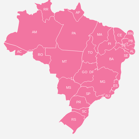
RR
AP
AM
PA
RN
MA
CE
PB
PI
PE
AL
AC
TO
RO
SE
BA
MT
GO
DF
MG
ES
MS
SP
RJ
PR
SC
RS