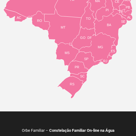
RN
MA
CE
PB
PI
PE
AL
AC
TO
RO
SE
BA
MT
GO
DF
MG
ES
MS
SP
RJ
PR
SC
RS
Orbe Familiar –
Constelação Familiar On-line na Água