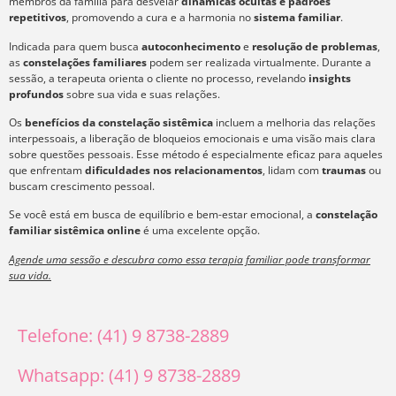
membros da família para desvelar
dinâmicas ocultas e padrões
repetitivos
, promovendo a cura e a harmonia no
sistema familiar
.
Indicada para quem busca
autoconhecimento
e
resolução de problemas
,
as
constelações familiares
podem ser realizada virtualmente. Durante a
sessão, a terapeuta orienta o cliente no processo, revelando
insights
profundos
sobre sua vida e suas relações.
Os
benefícios da constelação sistêmica
incluem a melhoria das relações
interpessoais, a liberação de bloqueios emocionais e uma visão mais clara
sobre questões pessoais. Esse método é especialmente eficaz para aqueles
que enfrentam
dificuldades nos relacionamentos
, lidam com
traumas
ou
buscam crescimento pessoal.
Se você está em busca de equilíbrio e bem-estar emocional, a
constelação
familiar sistêmica online
é uma excelente opção.
Agende uma sessão e descubra como essa terapia familiar pode transformar
sua vida.
Telefone: (41) 9 8738-2889
Whatsapp: (41) 9 8738-2889