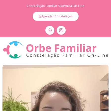
Constelação Familiar Sistêmica On-Line
Agendar Constelação