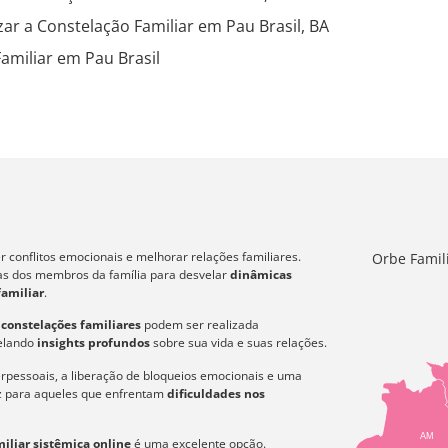
zar a Constelação Familiar em Pau Brasil, BA
amiliar em Pau Brasil
 conflitos emocionais e melhorar relações familiares.
Orbe Famil
icas dos membros da família para desvelar
dinâmicas
familiar
.
s
constelações familiares
podem ser realizada
velando
insights profundos
sobre sua vida e suas relações.
erpessoais, a liberação de bloqueios emocionais e uma
az para aqueles que enfrentam
dificuldades nos
AM
iliar sistêmica online
é uma excelente opção.