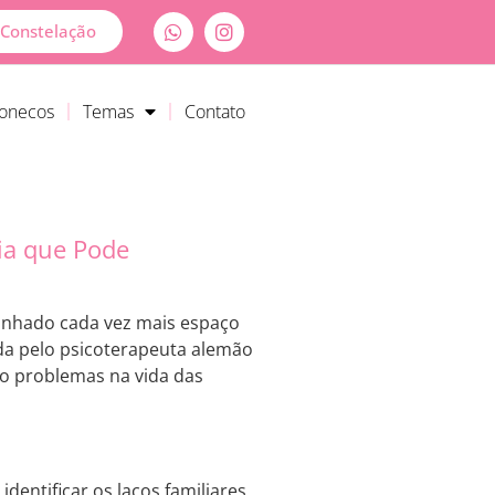
Constelação
Bonecos
Temas
Contato
pia que Pode
ganhado cada vez mais espaço
da pelo psicoterapeuta alemão
ndo problemas na vida das
identificar os laços familiares