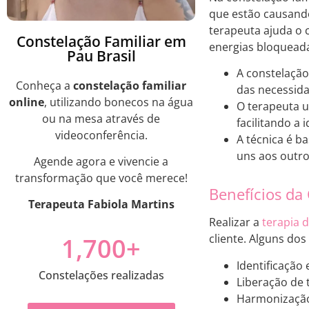
que estão causando
terapeuta ajuda o 
Constelação Familiar em
energias bloquead
Pau Brasil
A constelação
Conheça a
constelação familiar
das necessida
online
, utilizando bonecos na água
O terapeuta u
ou na mesa através de
facilitando a 
videoconferência.
A técnica é b
uns aos outr
Agende agora e vivencie a
transformação que você merece!
Benefícios da
Terapeuta Fabiola Martins
Realizar a
terapia d
cliente. Alguns dos
1,700
+
Identificação 
Constelações realizadas
Liberação de 
Harmonização 