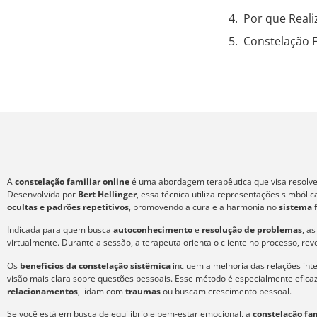
Por que Reali
Constelação F
A
constelação familiar online
é uma abordagem terapêutica que visa resolver
Desenvolvida por
Bert Hellinger
, essa técnica utiliza representações simból
ocultas e padrões repetitivos
, promovendo a cura e a harmonia no
sistema 
Indicada para quem busca
autoconhecimento
e
resolução de problemas
, a
virtualmente. Durante a sessão, a terapeuta orienta o cliente no processo, re
Os
benefícios da constelação sistêmica
incluem a melhoria das relações int
visão mais clara sobre questões pessoais. Esse método é especialmente efic
relacionamentos
, lidam com
traumas
ou buscam crescimento pessoal.
Se você está em busca de equilíbrio e bem-estar emocional, a
constelação fam