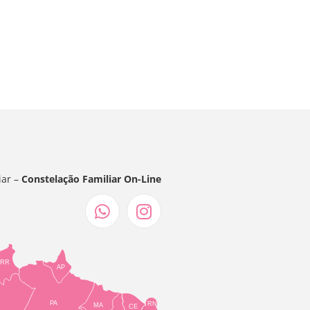
iar –
Constelação Familiar On-Line
RR
AP
PA
RN
MA
CE