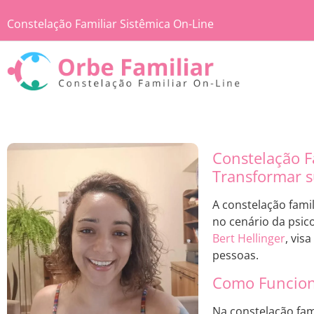
Constelação Familiar Sistêmica On-Line
Constelação F
Transformar s
A constelação fami
no cenário da psic
Bert Hellinger
, vis
pessoas.
Como Funciona
Na constelação fami