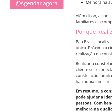
Melhora na au
Agendar agora
Além disso, a const
familiares e a com
Por que Realiz
Pau Brasil, locali
única. Próxima a 
realização da const
Realizar a constel
cliente se reconec
constelação famili
harmonia familiar.
Em resumo, a cons
pode ajudar a ide
pessoas. Com bene
melhora na qualid