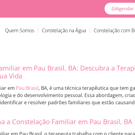
Agendar 
Quem Somos
Constelação na Água
Constelação com 
amiliar em Pau Brasil, BA: Descubra a Tera
ua Vida
liar em
Pau Brasil
, BA, é uma técnica terapêutica que tem 
ologia e do desenvolvimento pessoal. Essa abordagem, cria
a identificar e resolver padrões familiares que estão causa
 a Constelação Familiar em Pau Brasil, BA
liar em Pau Brasil, o terapeuta trabalha com o cliente para 