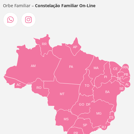
Orbe Familiar –
Constelação Familiar On-Line
RR
AP
AM
PA
RN
MA
CE
PB
PI
PE
AL
AC
TO
RO
SE
BA
MT
GO
DF
MG
ES
MS
SP
RJ
PR