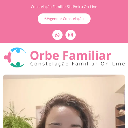
Constelação Familiar Sistêmica On-Line
Agendar Constelação