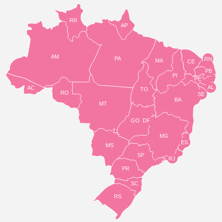
RR
AP
AM
PA
RN
MA
CE
PB
PI
PE
AL
AC
TO
RO
SE
BA
MT
GO
DF
MG
ES
MS
SP
RJ
PR
SC
RS