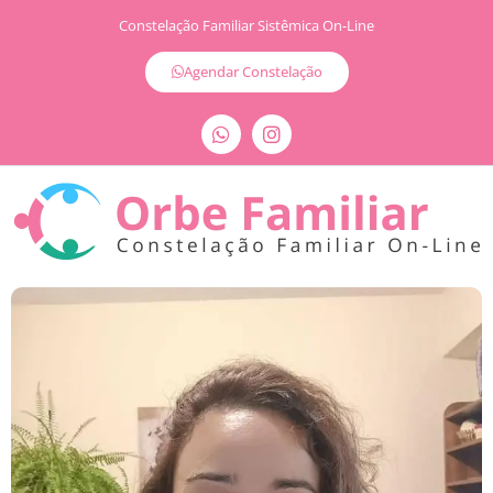
Constelação Familiar Sistêmica On-Line
Agendar Constelação