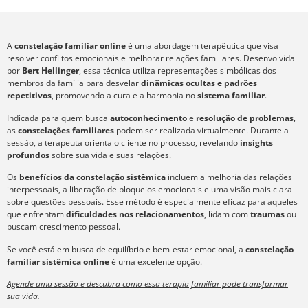
A
constelação familiar online
é uma abordagem terapêutica que visa
resolver conflitos emocionais e melhorar relações familiares. Desenvolvida
por
Bert Hellinger
, essa técnica utiliza representações simbólicas dos
membros da família para desvelar
dinâmicas ocultas e padrões
repetitivos
, promovendo a cura e a harmonia no
sistema familiar
.
Indicada para quem busca
autoconhecimento
e
resolução de problemas
,
as
constelações familiares
podem ser realizada virtualmente. Durante a
sessão, a terapeuta orienta o cliente no processo, revelando
insights
profundos
sobre sua vida e suas relações.
Os
benefícios da constelação sistêmica
incluem a melhoria das relações
interpessoais, a liberação de bloqueios emocionais e uma visão mais clara
sobre questões pessoais. Esse método é especialmente eficaz para aqueles
que enfrentam
dificuldades nos relacionamentos
, lidam com
traumas
ou
buscam crescimento pessoal.
Se você está em busca de equilíbrio e bem-estar emocional, a
constelação
familiar sistêmica online
é uma excelente opção.
Agende uma sessão e descubra como essa terapia familiar pode transformar
sua vida.