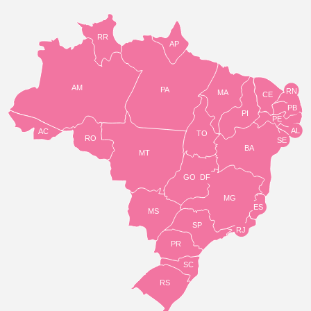
RR
AP
AM
PA
RN
MA
CE
PB
PI
PE
AL
AC
TO
RO
SE
BA
MT
GO
DF
MG
ES
MS
SP
RJ
PR
SC
RS