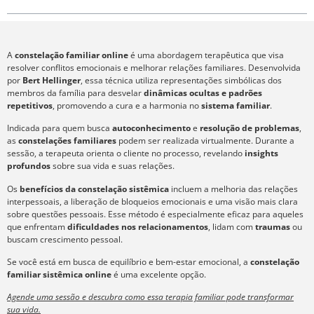
A
constelação familiar online
é uma abordagem terapêutica que visa
resolver conflitos emocionais e melhorar relações familiares. Desenvolvida
por
Bert Hellinger
, essa técnica utiliza representações simbólicas dos
membros da família para desvelar
dinâmicas ocultas e padrões
repetitivos
, promovendo a cura e a harmonia no
sistema familiar
.
Indicada para quem busca
autoconhecimento
e
resolução de problemas
,
as
constelações familiares
podem ser realizada virtualmente. Durante a
sessão, a terapeuta orienta o cliente no processo, revelando
insights
profundos
sobre sua vida e suas relações.
Os
benefícios da constelação sistêmica
incluem a melhoria das relações
interpessoais, a liberação de bloqueios emocionais e uma visão mais clara
sobre questões pessoais. Esse método é especialmente eficaz para aqueles
que enfrentam
dificuldades nos relacionamentos
, lidam com
traumas
ou
buscam crescimento pessoal.
Se você está em busca de equilíbrio e bem-estar emocional, a
constelação
familiar sistêmica online
é uma excelente opção.
Agende uma sessão e descubra como essa terapia familiar pode transformar
sua vida.