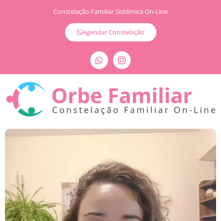
Constelação Familiar Sistêmica On-Line
Agendar Constelação