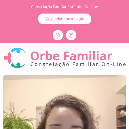
Constelação Familiar Sistêmica On-Line
Agendar Constelação