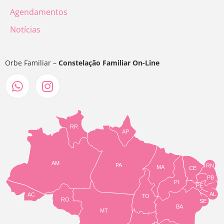
Agendamentos
Notícias
Orbe Familiar –
Constelação Familiar On-Line
RR
AP
AM
PA
RN
MA
CE
PB
PI
PE
AL
AC
TO
RO
SE
BA
MT