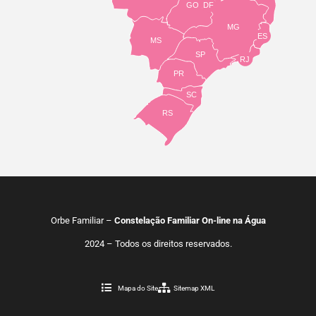
GO
DF
MG
ES
MS
SP
RJ
PR
SC
RS
Orbe Familiar –
Constelação Familiar On-line na Água
2024 – Todos os direitos reservados.
Mapa do Site
Sitemap XML