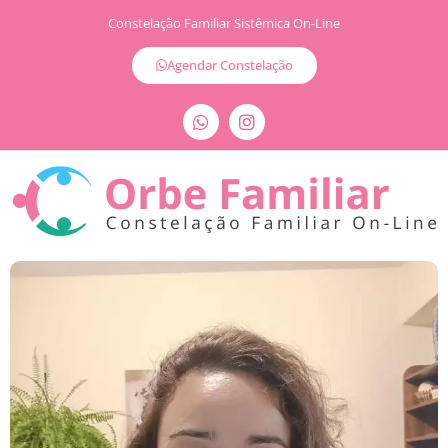
Constelação Familiar Sistêmica On-Line
Agendar Constelação