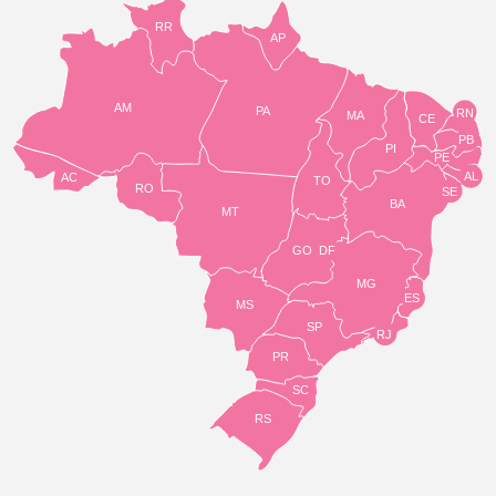
RR
AP
AM
PA
RN
MA
CE
PB
PI
PE
AL
AC
TO
RO
SE
BA
MT
GO
DF
MG
ES
MS
SP
RJ
PR
SC
RS