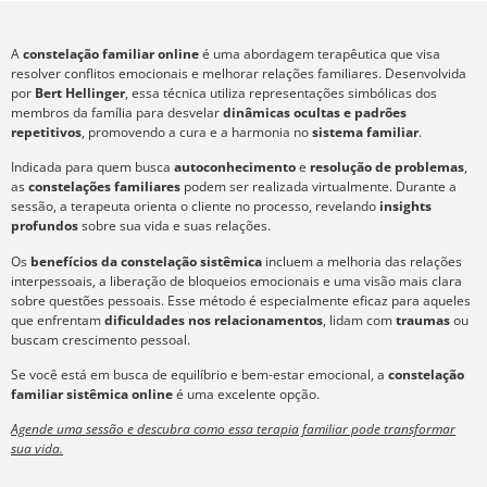
A
constelação familiar online
é uma abordagem terapêutica que visa
resolver conflitos emocionais e melhorar relações familiares. Desenvolvida
por
Bert Hellinger
, essa técnica utiliza representações simbólicas dos
membros da família para desvelar
dinâmicas ocultas e padrões
repetitivos
, promovendo a cura e a harmonia no
sistema familiar
.
Indicada para quem busca
autoconhecimento
e
resolução de problemas
,
as
constelações familiares
podem ser realizada virtualmente. Durante a
sessão, a terapeuta orienta o cliente no processo, revelando
insights
profundos
sobre sua vida e suas relações.
Os
benefícios da constelação sistêmica
incluem a melhoria das relações
interpessoais, a liberação de bloqueios emocionais e uma visão mais clara
sobre questões pessoais. Esse método é especialmente eficaz para aqueles
que enfrentam
dificuldades nos relacionamentos
, lidam com
traumas
ou
buscam crescimento pessoal.
Se você está em busca de equilíbrio e bem-estar emocional, a
constelação
familiar sistêmica online
é uma excelente opção.
Agende uma sessão e descubra como essa terapia familiar pode transformar
sua vida.