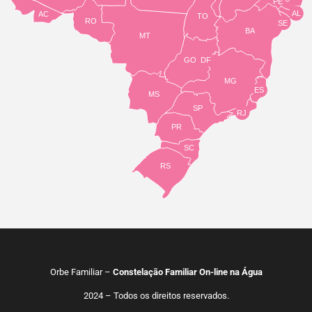
PE
AL
AC
TO
RO
SE
BA
MT
GO
DF
MG
ES
MS
SP
RJ
PR
SC
RS
Orbe Familiar –
Constelação Familiar On-line na Água
2024 – Todos os direitos reservados.