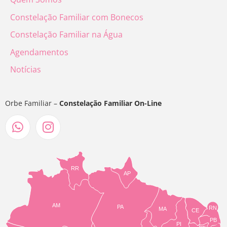
Constelação Familiar com Bonecos
Constelação Familiar na Água
Agendamentos
Notícias
Orbe Familiar –
Constelação Familiar On-Line
RR
AP
AM
PA
RN
MA
CE
PB
PI