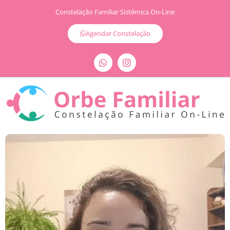
Constelação Familiar Sistêmica On-Line
Agendar Constelação