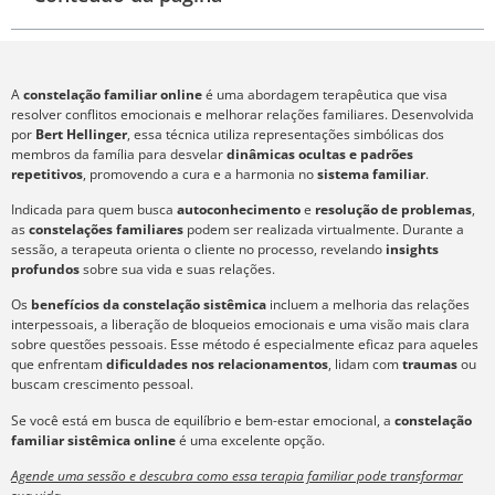
A
constelação familiar online
é uma abordagem terapêutica que visa
resolver conflitos emocionais e melhorar relações familiares. Desenvolvida
por
Bert Hellinger
, essa técnica utiliza representações simbólicas dos
membros da família para desvelar
dinâmicas ocultas e padrões
repetitivos
, promovendo a cura e a harmonia no
sistema familiar
.
Indicada para quem busca
autoconhecimento
e
resolução de problemas
,
as
constelações familiares
podem ser realizada virtualmente. Durante a
sessão, a terapeuta orienta o cliente no processo, revelando
insights
profundos
sobre sua vida e suas relações.
Os
benefícios da constelação sistêmica
incluem a melhoria das relações
interpessoais, a liberação de bloqueios emocionais e uma visão mais clara
sobre questões pessoais. Esse método é especialmente eficaz para aqueles
que enfrentam
dificuldades nos relacionamentos
, lidam com
traumas
ou
buscam crescimento pessoal.
Se você está em busca de equilíbrio e bem-estar emocional, a
constelação
familiar sistêmica online
é uma excelente opção.
Agende uma sessão e descubra como essa terapia familiar pode transformar