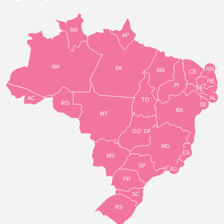
RR
AP
AM
PA
RN
MA
CE
PB
PI
PE
AL
AC
TO
RO
SE
BA
MT
GO
DF
MG
ES
MS
SP
RJ
PR
SC
RS