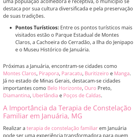
uma população acolhedora e receptiva, o município se
destaca por sua cultura diversificada e pela preservação
de suas tradições.
Pontos Turísticos:
Entre os pontos turísticos mais
visitados estão o Parque Estadual de Montes
Claros, a Cachoeira do Cerradão, a Ilha do Jenipapo
e o Museu Histórico de Januária.
Próximas a Januária, encontram-se cidades como
Montes Claros
,
Pirapora
,
Paracatu
,
Buritizeiro
e
Manga
.
Já no estado de Minas Gerais, destacam-se cidades
importantes como
Belo Horizonte
,
Ouro
Preto,
Diamantina
,
Uberlândia
e
Poços de Caldas
.
A Importância da Terapia de Constelação
Familiar em Januária, MG
Realizar a
terapia de constelação familiar
em Januária
pode ser uma experiência transformadora para quem