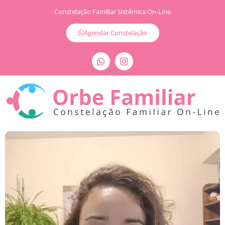
Constelação Familiar Sistêmica On-Line
Agendar Constelação