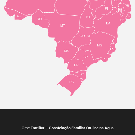
PB
PI
PE
AL
AC
TO
RO
SE
BA
MT
GO
DF
MG
ES
MS
SP
RJ
PR
SC
RS
Orbe Familiar –
Constelação Familiar On-line na Água