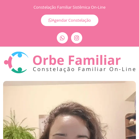
Constelação Familiar Sistêmica On-Line
Agendar Constelação