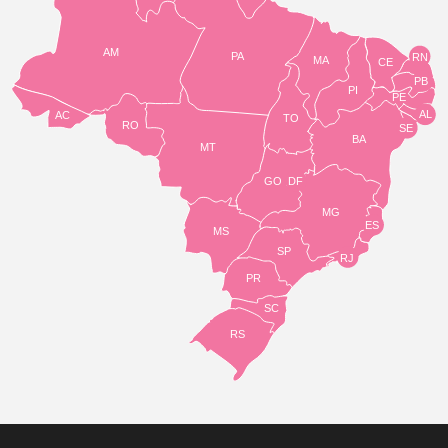
AM
PA
RN
MA
CE
PB
PI
PE
AL
AC
TO
RO
SE
BA
MT
GO
DF
MG
ES
MS
SP
RJ
PR
SC
RS