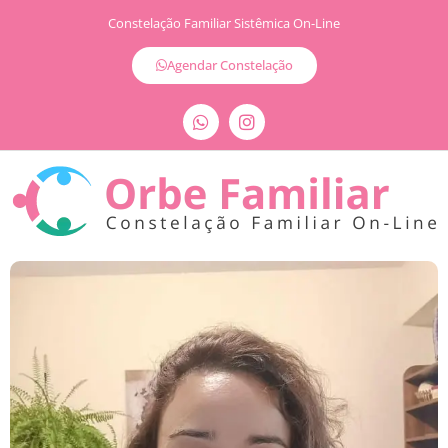
Constelação Familiar Sistêmica On-Line
Agendar Constelação