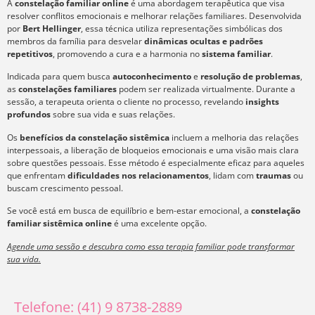
A
constelação familiar online
é uma abordagem terapêutica que visa
resolver conflitos emocionais e melhorar relações familiares. Desenvolvida
por
Bert Hellinger
, essa técnica utiliza representações simbólicas dos
membros da família para desvelar
dinâmicas ocultas e padrões
repetitivos
, promovendo a cura e a harmonia no
sistema familiar
.
Indicada para quem busca
autoconhecimento
e
resolução de problemas
,
as
constelações familiares
podem ser realizada virtualmente. Durante a
sessão, a terapeuta orienta o cliente no processo, revelando
insights
profundos
sobre sua vida e suas relações.
Os
benefícios da constelação sistêmica
incluem a melhoria das relações
interpessoais, a liberação de bloqueios emocionais e uma visão mais clara
sobre questões pessoais. Esse método é especialmente eficaz para aqueles
que enfrentam
dificuldades nos relacionamentos
, lidam com
traumas
ou
buscam crescimento pessoal.
Se você está em busca de equilíbrio e bem-estar emocional, a
constelação
familiar sistêmica online
é uma excelente opção.
Agende uma sessão e descubra como essa terapia familiar pode transformar
sua vida.
Telefone: (41) 9 8738-2889