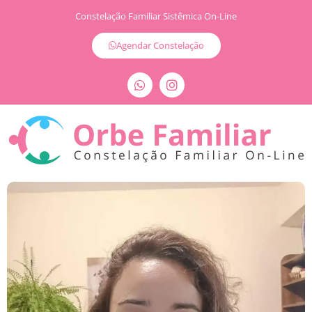
Constelação Familiar Sistêmica On-Line
Agendar Constelação