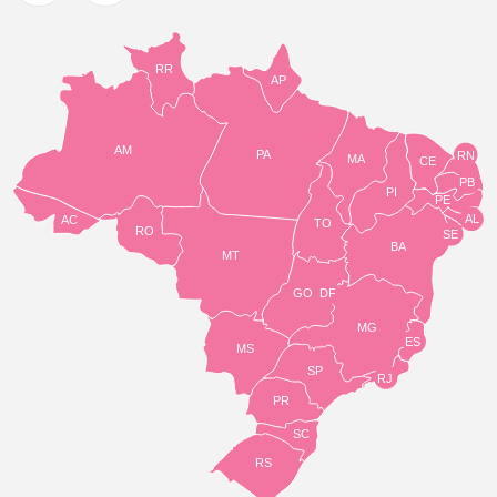
RR
AP
AM
PA
RN
MA
CE
PB
PI
PE
AL
AC
TO
RO
SE
BA
MT
GO
DF
MG
ES
MS
SP
RJ
PR
SC
RS