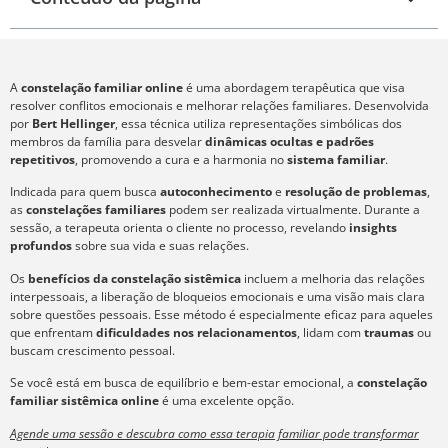
A
constelação familiar online
é uma abordagem terapêutica que visa
resolver conflitos emocionais e melhorar relações familiares. Desenvolvida
por
Bert Hellinger
, essa técnica utiliza representações simbólicas dos
membros da família para desvelar
dinâmicas ocultas e padrões
repetitivos
, promovendo a cura e a harmonia no
sistema familiar
.
Indicada para quem busca
autoconhecimento
e
resolução de problemas
,
as
constelações familiares
podem ser realizada virtualmente. Durante a
sessão, a terapeuta orienta o cliente no processo, revelando
insights
profundos
sobre sua vida e suas relações.
Os
benefícios da constelação sistêmica
incluem a melhoria das relações
interpessoais, a liberação de bloqueios emocionais e uma visão mais clara
sobre questões pessoais. Esse método é especialmente eficaz para aqueles
que enfrentam
dificuldades nos relacionamentos
, lidam com
traumas
ou
buscam crescimento pessoal.
Se você está em busca de equilíbrio e bem-estar emocional, a
constelação
familiar sistêmica online
é uma excelente opção.
Agende uma sessão e descubra como essa terapia familiar pode transformar