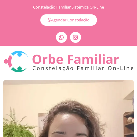
Constelação Familiar Sistêmica On-Line
Agendar Constelação