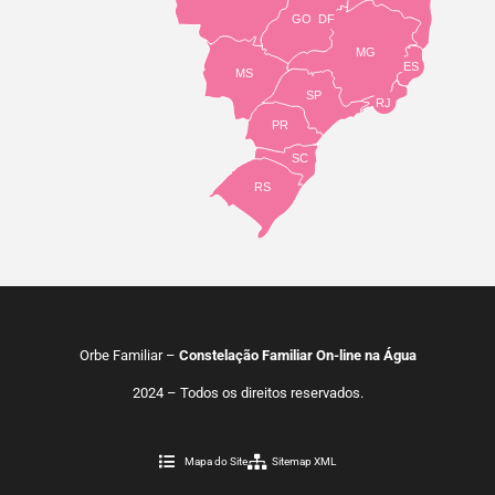
GO
DF
MG
ES
MS
SP
RJ
PR
SC
RS
Orbe Familiar –
Constelação Familiar On-line na Água
2024 – Todos os direitos reservados.
Mapa do Site
Sitemap XML