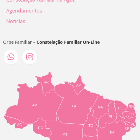
Agendamentos
Notícias
Orbe Familiar –
Constelação Familiar On-Line
RR
AP
AM
PA
RN
MA
CE
PB
PI
PE
AL
AC
TO
RO
SE
BA
MT