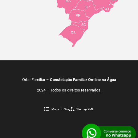
MS
SP
RJ
PR
SC
RS
Orbe Familiar –
Constelação Familiar On-line na Água
2024 – Todos os direitos reservados.
Mapa do Site
Sitemap XML