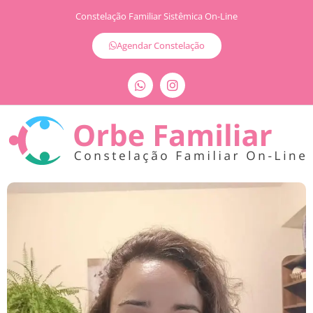
Constelação Familiar Sistêmica On-Line
Agendar Constelação