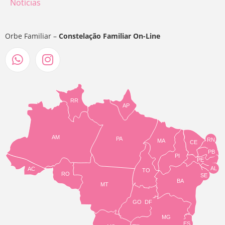
Notícias
Orbe Familiar –
Constelação Familiar On-Line
RR
AP
AM
PA
RN
MA
CE
PB
PI
PE
AL
AC
TO
RO
SE
BA
MT
GO
DF
MG
ES