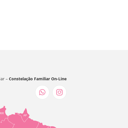
iar –
Constelação Familiar On-Line
RR
AP