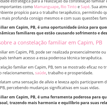
dade estratégica para a realização da constelação familiar 
 importantes como
Mamanguape
,
Rio Tinto
e
Sapé
. Sua atm
iente propício para o trabalho terapêutico, permitindo qu
 mais profunda consigo mesmos e com suas questões famil
miliar em Capim, PB, é uma oportunidade única para qu
nâmicas familiares que estão causando sofrimento e des
sobre a constelação familiar em Capim, PB
miliar em Capim, PB, pode ser realizada presencialmente ou
país tenham acesso a essa poderosa técnica terapêutica.
stelação familiar em Capim, PB, tem se mostrado eficaz no 
mo relacionamentos,
saúde
, trabalho e prosperidade.
elatam uma sensação de alívio e leveza após participarem
PB, percebendo mudanças significativas em suas vidas.
iliar em Capim, PB, é uma ferramenta poderosa para qu
soal, trazendo mais harmonia e equilíbrio para suas rela