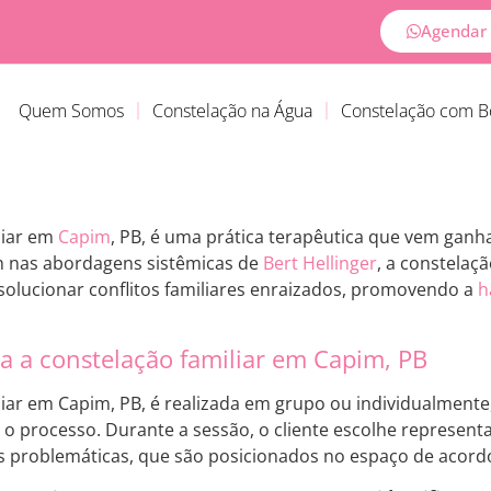
Agendar 
Quem Somos
Constelação na Água
Constelação com 
liar em
Capim
, PB, é uma prática terapêutica que vem gan
m nas abordagens sistêmicas de
Bert Hellinger
, a constelaç
e solucionar conflitos familiares enraizados, promovendo a
h
.
 a constelação familiar em Capim, PB
liar em Capim, PB, é realizada em grupo ou individualment
ia o processo. Durante a sessão, o cliente escolhe represe
es problemáticas, que são posicionados no espaço de acord