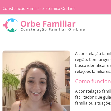
Constelação Familiar Sistêmica On-Line
A constelação fami
região. Com orige
busca identificar 
relações familiares
Como funciona
A constelação fami
facilitador que gu
família ou situaçõ