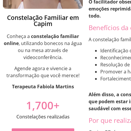
O facilitador obs
emoções reprimida
todo.
Constelação Familiar em
Capim
Benefícios da
Conheça a
constelação familiar
A constelação famil
online
, utilizando bonecos na água
ou na mesa através de
Identificação
videoconferência.
Reconhecimen
Resolução de c
Agende agora e vivencie a
Promover a ha
transformação que você merece!
Fortaleciment
Terapeuta Fabiola Martins
Além disso, a con
1,700
+
que podem estar i
saudável com esse
Constelações realizadas
Por que reali