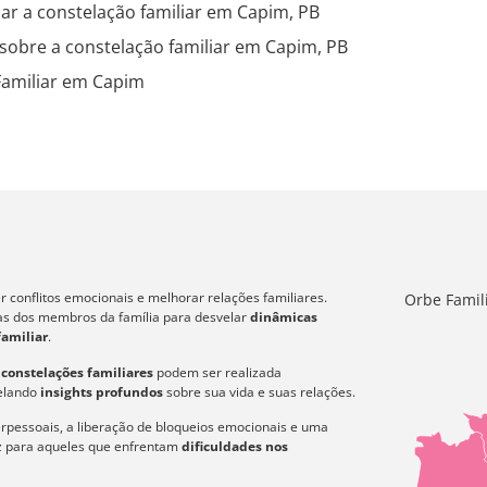
zar a constelação familiar em Capim, PB
sobre a constelação familiar em Capim, PB
Familiar em Capim
 conflitos emocionais e melhorar relações familiares.
Orbe Famil
icas dos membros da família para desvelar
dinâmicas
familiar
.
s
constelações familiares
podem ser realizada
velando
insights profundos
sobre sua vida e suas relações.
erpessoais, a liberação de bloqueios emocionais e uma
az para aqueles que enfrentam
dificuldades nos