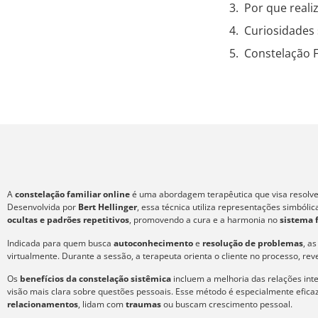
Por que reali
Curiosidades 
Constelação 
A
constelação familiar online
é uma abordagem terapêutica que visa resolver
Desenvolvida por
Bert Hellinger
, essa técnica utiliza representações simból
ocultas e padrões repetitivos
, promovendo a cura e a harmonia no
sistema 
Indicada para quem busca
autoconhecimento
e
resolução de problemas
, a
virtualmente. Durante a sessão, a terapeuta orienta o cliente no processo, re
Os
benefícios da constelação sistêmica
incluem a melhoria das relações int
visão mais clara sobre questões pessoais. Esse método é especialmente efic
relacionamentos
, lidam com
traumas
ou buscam crescimento pessoal.