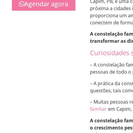
Capim, PB, é uma ci
Agendar agora
próxima a cidades
proporciona um amb
conectem de forma
A constelação fa
transformar as di
Curiosidades 
– A constelação fa
pessoas de todo o 
– A prática da con
questões, tais co
– Muitas pessoas r
familiar
em Capim, 
A constelação fam
o crescimento pes