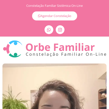
Constelação Familiar Sistêmica On-Line
Agendar Constelação