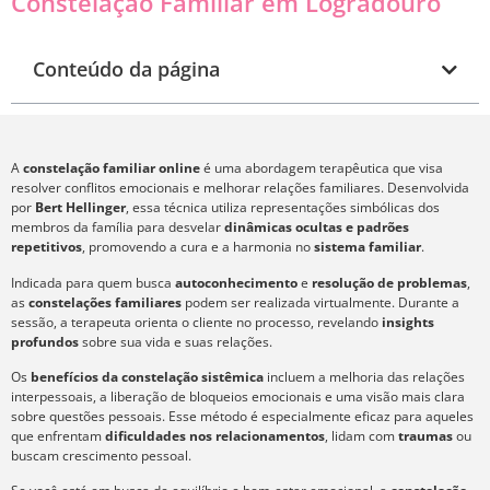
Constelação Familiar em Logradouro
Conteúdo da página
A
constelação familiar online
é uma abordagem terapêutica que visa
resolver conflitos emocionais e melhorar relações familiares. Desenvolvida
por
Bert Hellinger
, essa técnica utiliza representações simbólicas dos
membros da família para desvelar
dinâmicas ocultas e padrões
repetitivos
, promovendo a cura e a harmonia no
sistema familiar
.
Indicada para quem busca
autoconhecimento
e
resolução de problemas
,
as
constelações familiares
podem ser realizada virtualmente. Durante a
sessão, a terapeuta orienta o cliente no processo, revelando
insights
profundos
sobre sua vida e suas relações.
Os
benefícios da constelação sistêmica
incluem a melhoria das relações
interpessoais, a liberação de bloqueios emocionais e uma visão mais clara
sobre questões pessoais. Esse método é especialmente eficaz para aqueles
que enfrentam
dificuldades nos relacionamentos
, lidam com
traumas
ou
buscam crescimento pessoal.