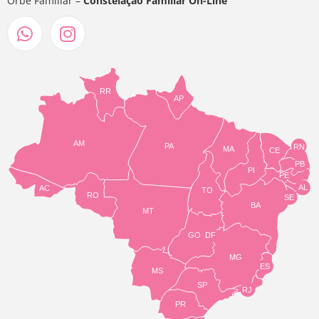
Orbe Familiar –
Constelação Familiar On-Line
RR
AP
AM
PA
RN
MA
CE
PB
PI
PE
AL
AC
TO
RO
SE
BA
MT
GO
DF
MG
ES
MS
SP
RJ
PR