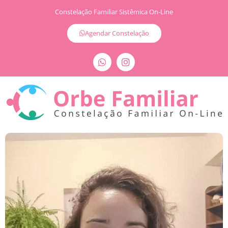
Constelação Familiar Sistêmica On-Line
Agendar Constelação