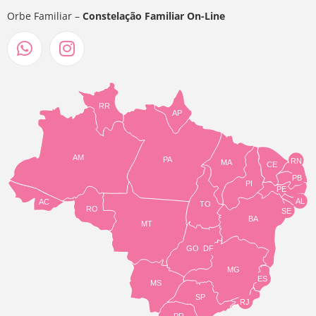
Orbe Familiar –
Constelação Familiar On-Line
RR
AP
AM
PA
RN
MA
CE
PB
PI
PE
AL
AC
TO
RO
SE
BA
MT
GO
DF
MG
ES
MS
SP
RJ