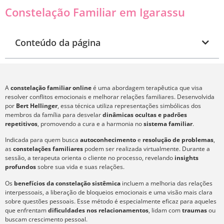
Constelação Familiar em Igarassu
Conteúdo da página
A
constelação familiar online
é uma abordagem terapêutica que visa
resolver conflitos emocionais e melhorar relações familiares. Desenvolvida
por
Bert Hellinger
, essa técnica utiliza representações simbólicas dos
membros da família para desvelar
dinâmicas ocultas e padrões
repetitivos
, promovendo a cura e a harmonia no
sistema familiar
.
Indicada para quem busca
autoconhecimento
e
resolução de problemas
,
as
constelações familiares
podem ser realizada virtualmente. Durante a
sessão, a terapeuta orienta o cliente no processo, revelando
insights
profundos
sobre sua vida e suas relações.
Os
benefícios da constelação sistêmica
incluem a melhoria das relações
interpessoais, a liberação de bloqueios emocionais e uma visão mais clara
sobre questões pessoais. Esse método é especialmente eficaz para aqueles
que enfrentam
dificuldades nos relacionamentos
, lidam com
traumas
ou
buscam crescimento pessoal.