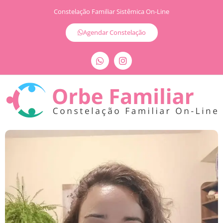
Constelação Familiar Sistêmica On-Line
Agendar Constelação