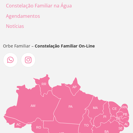
Constelação Familiar na Água
Agendamentos
Notícias
Orbe Familiar –
Constelação Familiar On-Line
RR
AP
AM
PA
RN
MA
CE
PB
PI
PE
AL
AC
TO
RO
SE
BA