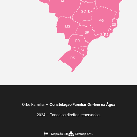
MT
GO
DF
MG
ES
MS
SP
RJ
PR
SC
RS
Orbe Familiar –
Constelação Familiar On-line na Água
2024 – Todos os direitos reservados.
Mapa do Site
Sitemap XML