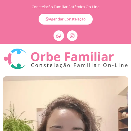
Constelação Familiar Sistêmica On-Line
Agendar Constelação