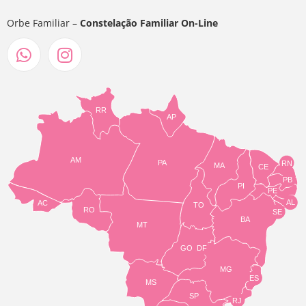
Orbe Familiar –
Constelação Familiar On-Line
RR
AP
AM
PA
RN
MA
CE
PB
PI
PE
AL
AC
TO
RO
SE
BA
MT
GO
DF
MG
ES
MS
SP
RJ