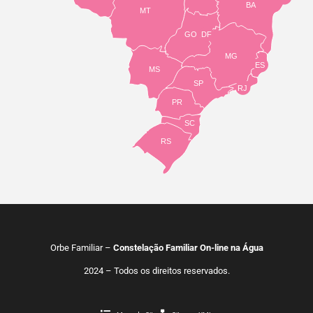
BA
MT
GO
DF
MG
ES
MS
SP
RJ
PR
SC
RS
Orbe Familiar –
Constelação Familiar On-line na Água
2024 – Todos os direitos reservados.