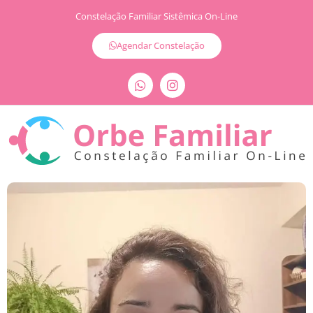
Constelação Familiar Sistêmica On-Line
Agendar Constelação