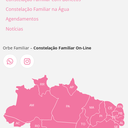
Constelação Familiar na Água
Agendamentos
Notícias
Orbe Familiar –
Constelação Familiar On-Line
RR
AP
AM
PA
RN
MA
CE
PB
PI
PE
AL
AC
TO
RO
SE