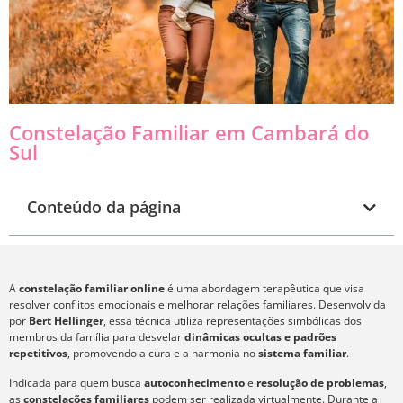
Constelação Familiar em Cambará do
Sul
Conteúdo da página
A
constelação familiar online
é uma abordagem terapêutica que visa
resolver conflitos emocionais e melhorar relações familiares. Desenvolvida
por
Bert Hellinger
, essa técnica utiliza representações simbólicas dos
membros da família para desvelar
dinâmicas ocultas e padrões
repetitivos
, promovendo a cura e a harmonia no
sistema familiar
.
Indicada para quem busca
autoconhecimento
e
resolução de problemas
,
as
constelações familiares
podem ser realizada virtualmente. Durante a