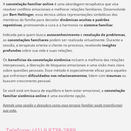
A
constelação familiar online
é uma abordagem terapêutica que visa
resolver conflitos emocionais e melhorar relações familiares. Desenvolvida
por
Bert Hellinger
, essa técnica utiliza representações simbólicas dos
membros da família para desvelar
dinâmicas ocultas e padrões
repetitivos
, promovendo a cura e a harmonia no
sistema familiar
.
Indicada para quem busca
autoconhecimento
e
resolução de problemas
,
as
constelações familiares
podem ser realizada virtualmente. Durante a
sessão, a terapeuta orienta o cliente no processo, revelando
insights
profundos
sobre sua vida e suas relações.
Os
benefícios da constelação sistêmica
incluem a melhoria das relações
interpessoais, a liberação de bloqueios emocionais e uma visão mais clara
sobre questões pessoais. Esse método é especialmente eficaz para aqueles
que enfrentam
dificuldades nos relacionamentos
, lidam com
traumas
ou
buscam crescimento pessoal.
Se você está em busca de equilíbrio e bem-estar emocional, a
constelação
familiar sistêmica online
é uma excelente opção.
Agende uma sessão e descubra como essa terapia familiar pode transformar
sua vida.
Telefone: (41) 9 8738-2889