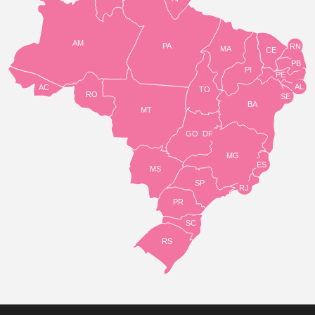
AM
PA
RN
MA
CE
PB
PI
PE
AL
AC
TO
RO
SE
BA
MT
GO
DF
MG
ES
MS
SP
RJ
PR
SC
RS