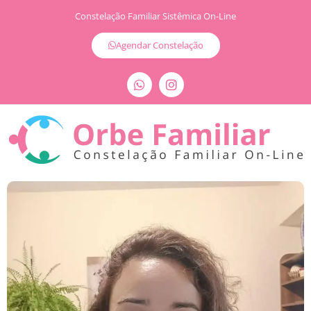
Constelação Familiar Sistêmica On-Line
Agendar Constelação