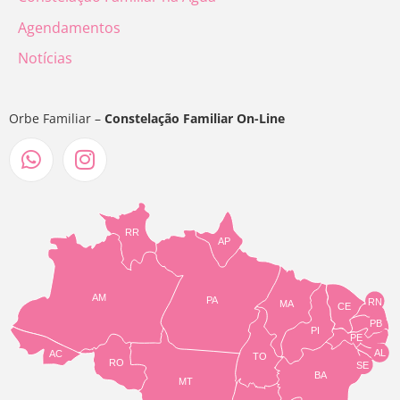
Agendamentos
Notícias
Orbe Familiar –
Constelação Familiar On-Line
RR
AP
AM
PA
RN
MA
CE
PB
PI
PE
AL
AC
TO
RO
SE
BA
MT