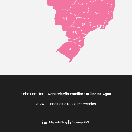
GO
DF
MG
ES
MS
SP
RJ
PR
SC
RS
Orbe Familiar –
Constelação Familiar On-line na Água
2024 – Todos os direitos reservados.
Mapa do Site
Sitemap XML