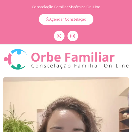
Constelação Familiar Sistêmica On-Line
Agendar Constelação