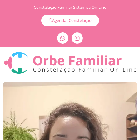
Constelação Familiar Sistêmica On-Line
Agendar Constelação