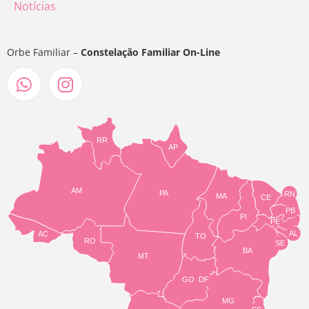
Notícias
Orbe Familiar –
Constelação Familiar On-Line
RR
AP
AM
PA
RN
MA
CE
PB
PI
PE
AL
AC
TO
RO
SE
BA
MT
GO
DF
MG