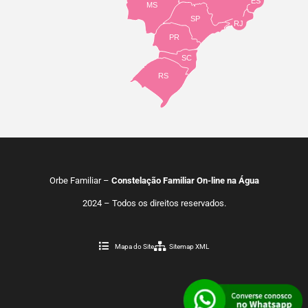
ES
MS
SP
RJ
PR
SC
RS
Orbe Familiar –
Constelação Familiar On-line na Água
2024 – Todos os direitos reservados.
Mapa do Site
Sitemap XML