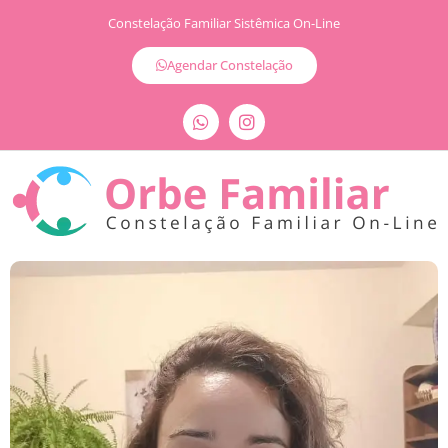
Constelação Familiar Sistêmica On-Line
Agendar Constelação