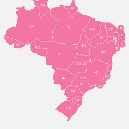
RR
AP
AM
PA
RN
MA
CE
PB
PI
PE
AL
AC
TO
RO
SE
BA
MT
GO
DF
MG
ES
MS
SP
RJ
PR
SC
RS