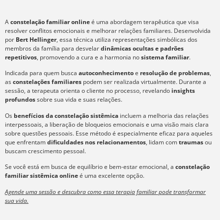
A
constelação familiar online
é uma abordagem terapêutica que visa
resolver conflitos emocionais e melhorar relações familiares. Desenvolvida
por
Bert Hellinger
, essa técnica utiliza representações simbólicas dos
membros da família para desvelar
dinâmicas ocultas e padrões
repetitivos
, promovendo a cura e a harmonia no
sistema familiar
.
Indicada para quem busca
autoconhecimento
e
resolução de problemas
,
as
constelações familiares
podem ser realizada virtualmente. Durante a
sessão, a terapeuta orienta o cliente no processo, revelando
insights
profundos
sobre sua vida e suas relações.
Os
benefícios da constelação sistêmica
incluem a melhoria das relações
interpessoais, a liberação de bloqueios emocionais e uma visão mais clara
sobre questões pessoais. Esse método é especialmente eficaz para aqueles
que enfrentam
dificuldades nos relacionamentos
, lidam com
traumas
ou
buscam crescimento pessoal.
Se você está em busca de equilíbrio e bem-estar emocional, a
constelação
familiar sistêmica online
é uma excelente opção.
Agende uma sessão e descubra como essa terapia familiar pode transformar
sua vida.