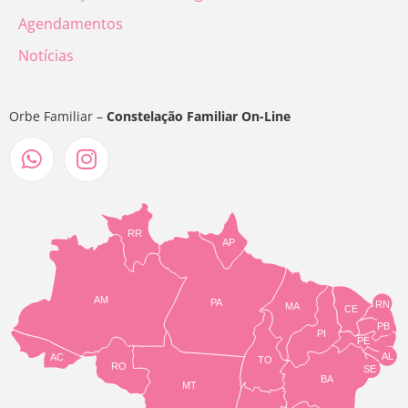
Agendamentos
Notícias
Orbe Familiar –
Constelação Familiar On-Line
RR
AP
AM
PA
RN
MA
CE
PB
PI
PE
AL
AC
TO
RO
SE
BA
MT