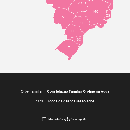
GO
DF
MG
ES
MS
SP
RJ
PR
SC
RS
Orbe Familiar –
Constelação Familiar On-line na Água
2024 – Todos os direitos reservados.
Mapa do Site
Sitemap XML