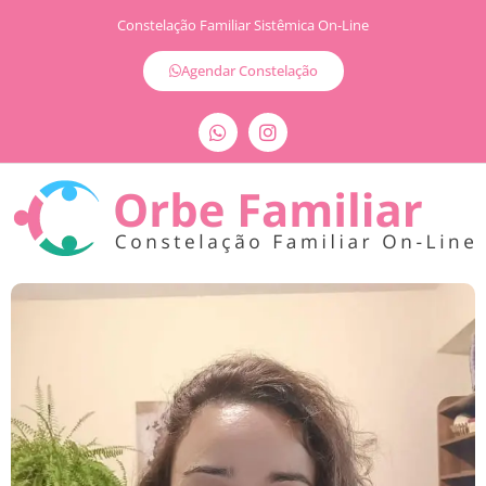
Constelação Familiar Sistêmica On-Line
Agendar Constelação