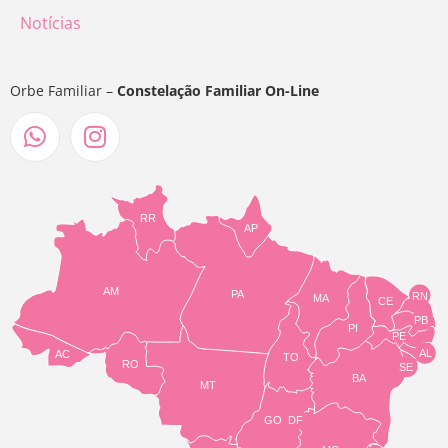
Notícias
Orbe Familiar –
Constelação Familiar On-Line
RR
AP
AM
PA
RN
MA
CE
PB
PI
PE
AL
AC
TO
RO
SE
BA
MT
GO
DF