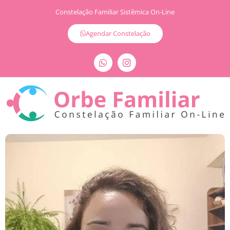
Constelação Familiar Sistêmica On-Line
Agendar Constelação