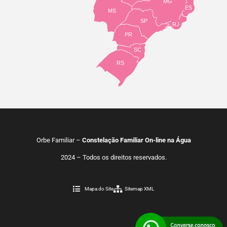
MG
ES
MS
SP
RJ
PR
SC
RS
Orbe Familiar –
Constelação Familiar On-line na Água
2024 – Todos os direitos reservados.
Mapa do Site
Sitemap XML