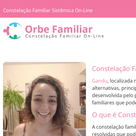
Constelação Familiar Sistêmica On-Line
Constelação F
Gandu
, localizada
alternativas, princ
desenvolvida pelo
familiares que pod
O que é Const
A constelação fami
resolvidas que pod