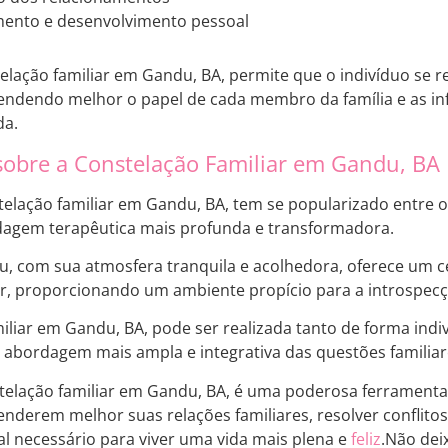
ento e desenvolvimento pessoal
telação familiar em Gandu, BA, permite que o indivíduo se 
endendo melhor o papel de cada membro da família e as inf
da.
sobre a Constelação Familiar em Gandu, BA
stelação familiar em Gandu, BA, tem se popularizado entre 
gem terapêutica mais profunda e transformadora.
u, com sua atmosfera tranquila e acolhedora, oferece um ce
ar, proporcionando um ambiente propício para a introspec
miliar em Gandu, BA, pode ser realizada tanto de forma ind
 abordagem mais ampla e integrativa das questões familiar
elação familiar em Gandu, BA, é uma poderosa ferramenta
nderem melhor suas relações familiares, resolver conflito
al necessário para viver uma vida mais plena e
feliz
.Não dei