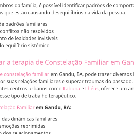
bros da família, é possível identificar padrões de comport
 que estão causando desequilíbrios na vida da pessoa.
 de padrões familiares
conflitos não resolvidos
o de lealdades invisíveis
o equilíbrio sistêmico
zar a terapia de Constelação Familiar em Ga
e constelação familiar
em Gandu, BA, pode trazer diversos 
 suas relações familiares e superar traumas do passado. 
ntes centros urbanos como
Itabuna
e
Ilhéus
, oferece um am
sse tipo de trabalho terapêutico.
telação Familiar
em Gandu, BA:
das dinâmicas familiares
 emoções reprimidas
 dos relacionamentos