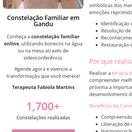
simbólicas dos mem
emoções reprimidas
Constelação Familiar em
Gandu
Identificação
Resolução de 
Conheça a
constelação familiar
Reconheciment
online
, utilizando bonecos na água
Restauração d
ou na mesa através de
videoconferência.
Por que reali
Agende agora e vivencie a
Realizar a
terapia d
transformação que você merece!
compreender melhor
Terapeuta Fabiola Martins
próxima a importa
desenvolvimento de
1,700
+
Benefícios da Cons
Compreensão 
Constelações realizadas
Liberação de
Harmonização