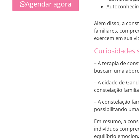
Agendar agora
Autoconhecim
Além disso, a cons
familiares, compre
exercem em sua vi
Curiosidades 
– A terapia de con
buscam uma aborda
– A cidade de Gand
constelação famili
– A constelação fa
possibilitando uma
Em resumo, a const
indivíduos compree
equilíbrio emocion