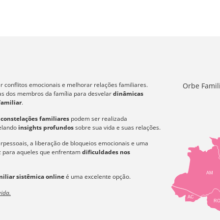
 conflitos emocionais e melhorar relações familiares.
Orbe Famil
icas dos membros da família para desvelar
dinâmicas
familiar
.
s
constelações familiares
podem ser realizada
velando
insights profundos
sobre sua vida e suas relações.
erpessoais, a liberação de bloqueios emocionais e uma
az para aqueles que enfrentam
dificuldades nos
AM
iliar sistêmica online
é uma excelente opção.
ida.
AC
R