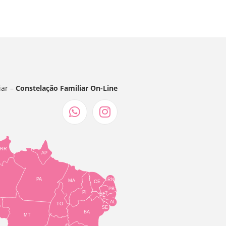
iar –
Constelação Familiar On-Line
RR
AP
PA
RN
MA
CE
PB
PI
PE
AL
TO
O
SE
BA
MT