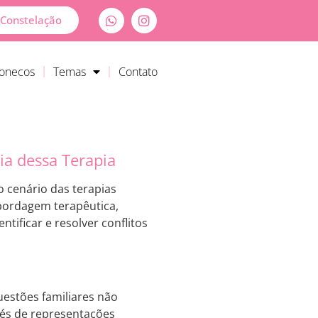
Constelação
Bonecos
Temas
Contato
ia dessa Terapia
o cenário das terapias
abordagem terapêutica,
ntificar e resolver conflitos
uestões familiares não
vés de representações