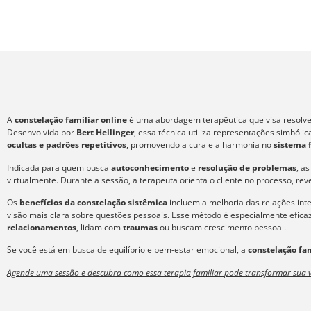
A
constelação familiar online
é uma abordagem terapêutica que visa resolver
Desenvolvida por
Bert Hellinger
, essa técnica utiliza representações simból
ocultas e padrões repetitivos
, promovendo a cura e a harmonia no
sistema 
Indicada para quem busca
autoconhecimento
e
resolução de problemas
, a
virtualmente. Durante a sessão, a terapeuta orienta o cliente no processo, re
Os
benefícios da constelação sistêmica
incluem a melhoria das relações int
visão mais clara sobre questões pessoais. Esse método é especialmente efic
relacionamentos
, lidam com
traumas
ou buscam crescimento pessoal.
Se você está em busca de equilíbrio e bem-estar emocional, a
constelação fam
Agende uma sessão e descubra como essa terapia familiar pode transformar sua v