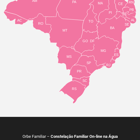
AM
PA
RN
MA
CE
PB
PI
PE
AL
AC
TO
RO
SE
BA
MT
GO
DF
MG
ES
MS
SP
RJ
PR
SC
RS
Orbe Familiar –
Constelação Familiar On-line na Água