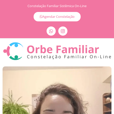
Constelação Familiar Sistêmica On-Line
Agendar Constelação