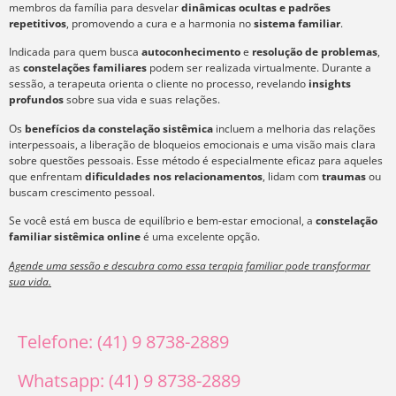
membros da família para desvelar
dinâmicas ocultas e padrões
repetitivos
, promovendo a cura e a harmonia no
sistema familiar
.
Indicada para quem busca
autoconhecimento
e
resolução de problemas
,
as
constelações familiares
podem ser realizada virtualmente. Durante a
sessão, a terapeuta orienta o cliente no processo, revelando
insights
profundos
sobre sua vida e suas relações.
Os
benefícios da constelação sistêmica
incluem a melhoria das relações
interpessoais, a liberação de bloqueios emocionais e uma visão mais clara
sobre questões pessoais. Esse método é especialmente eficaz para aqueles
que enfrentam
dificuldades nos relacionamentos
, lidam com
traumas
ou
buscam crescimento pessoal.
Se você está em busca de equilíbrio e bem-estar emocional, a
constelação
familiar sistêmica online
é uma excelente opção.
Agende uma sessão e descubra como essa terapia familiar pode transformar
sua vida.
Telefone: (41) 9 8738-2889
Whatsapp: (41) 9 8738-2889