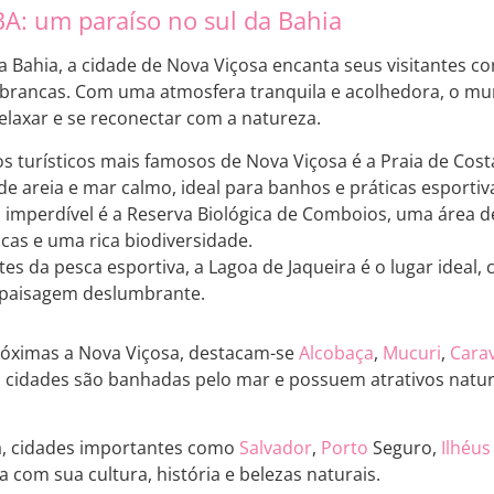
BA: um paraíso no sul da Bahia
da Bahia, a cidade de Nova Viçosa encanta seus visitantes c
brancas. Com uma atmosfera tranquila e acolhedora, o mun
laxar e se reconectar com a natureza.
 turísticos mais famosos de Nova Viçosa é a Praia de Cost
de areia e mar calmo, ideal para banhos e práticas esportiv
 imperdível é a Reserva Biológica de Comboios, uma área 
icas e uma rica biodiversidade.
es da pesca esportiva, a Lagoa de Jaqueira é o lugar ideal,
 paisagem deslumbrante.
róximas a Nova Viçosa, destacam-se
Alcobaça
,
Mucuri
,
Cara
s cidades são banhadas pelo mar e possuem atrativos natu
a, cidades importantes como
Salvador
,
Porto
Seguro,
Ilhéus
 com sua cultura, história e belezas naturais.