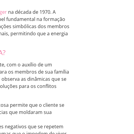
nger
na década de 1970. A
apel fundamental na formação
ações simbólicas dos membros
ionais, permitindo que a energia
A?
te, com o auxílio de um
 para os membros de sua família
or observa as dinâmicas que se
soluções para os conflitos
osa permite que o cliente se
ncias que moldaram sua
ões negativos que se repetem
raumas que o impedem de viver