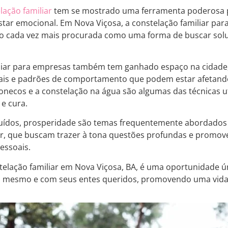
lação familiar
tem se mostrado uma ferramenta poderosa pa
ar emocional. Em Nova Viçosa, a constelação familiar para 
o cada vez mais procurada como uma forma de buscar solu
liar para empresas também tem ganhado espaço na cidade, 
rais e padrões de comportamento que podem estar afetando
necos e a constelação na água são algumas das técnicas u
e cura.
luídos, prosperidade são temas frequentemente abordados
ar, que buscam trazer à tona questões profundas e promov
essoais.
elação familiar em Nova Viçosa, BA, é uma oportunidade 
o mesmo e com seus entes queridos, promovendo uma vida