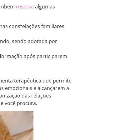
ambém
reserva
algumas
 nas constelações familiares
undo, sendo adotada por
sformação após participarem
menta terapêutica que permite
ios emocionais e alcançarem a
monização das relações
ue você procura.