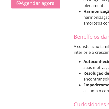
Agendar agora
plenamente.
Harmonização
harmonização 
amorosos com
Benefícios da
A constelação fami
interior e o cresci
Autoconheci
suas motivaç
Resolução de 
encontrar sol
Empoderame
assuma o cont
Curiosidades 