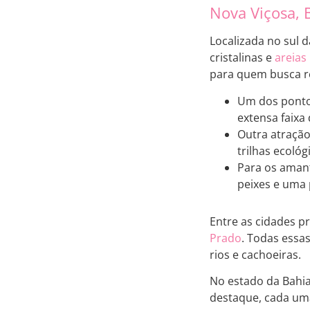
Nova Viçosa, 
Localizada no sul 
cristalinas e
areias
para quem busca re
Um dos pontos
extensa faixa 
Outra atração
trilhas ecológ
Para os amant
peixes e uma
Entre as cidades p
Prado
. Todas essa
rios e cachoeiras.
No estado da Bahi
destaque, cada uma