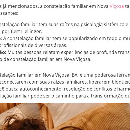
s já mencionados, a constelação familiar em Nova
Viçosa
t
essantes:
stelação familiar tem suas raízes na psicologia sistêmica e
 por Bert Hellinger.
:
A constelação familiar tem se popularizado em todo o m
rofissionais de diversas áreas.
ão:
Muitas pessoas relatam experiências de profunda tran
 de constelação familiar em Nova Viçosa.
elação familiar em Nova Viçosa, BA, é uma poderosa ferra
reconectarem com suas raízes familiares, liberarem bloque
você busca autoconhecimento, resolução de conflitos e har
telação familiar pode ser o caminho para a transformação q