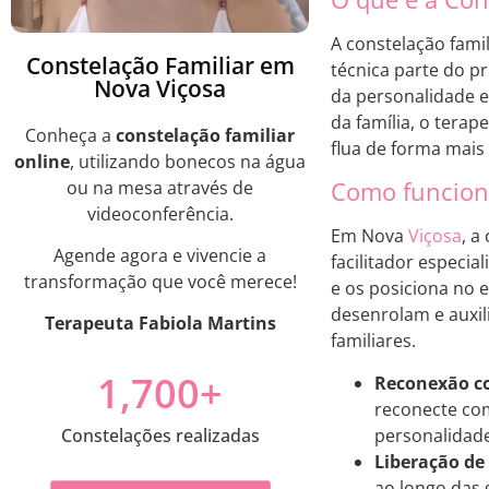
A constelação fami
Constelação Familiar em
técnica parte do p
Nova Viçosa
da personalidade 
da família, o terap
Conheça a
constelação familiar
flua de forma mais
online
, utilizando bonecos na água
Como funciona
ou na mesa através de
videoconferência.
Em Nova
Viçosa
, a
Agende agora e vivencie a
facilitador especia
transformação que você merece!
e os posiciona no e
desenrolam e auxili
Terapeuta Fabiola Martins
familiares.
1,700
+
Reconexão co
reconecte com
Constelações realizadas
personalidad
Liberação de
ao longo das 