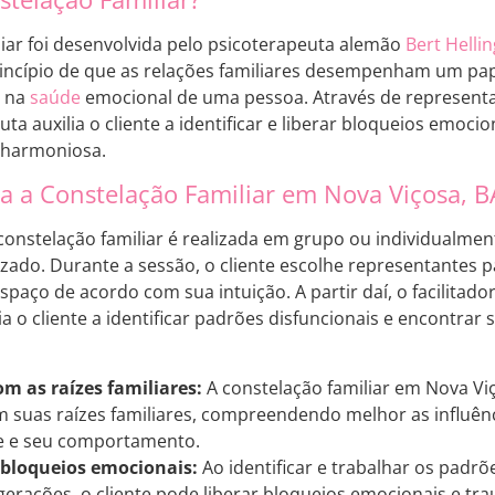
liar foi desenvolvida pelo psicoterapeuta alemão
Bert Helli
rincípio de que as relações familiares desempenham um p
e na
saúde
emocional de uma pessoa. Através de represent
euta auxilia o cliente a identificar e liberar bloqueios emoc
 harmoniosa.
 a Constelação Familiar em Nova Viçosa, B
 constelação familiar é realizada em grupo ou individualmen
lizado. Durante a sessão, o cliente escolhe representantes
spaço de acordo com sua intuição. A partir daí, o facilitad
a o cliente a identificar padrões disfuncionais e encontrar 
m as raízes familiares:
A constelação familiar em Nova Viç
 suas raízes familiares, compreendendo melhor as influê
e e seu comportamento.
 bloqueios emocionais:
Ao identificar e trabalhar os padr
gerações, o cliente pode liberar bloqueios emocionais e t