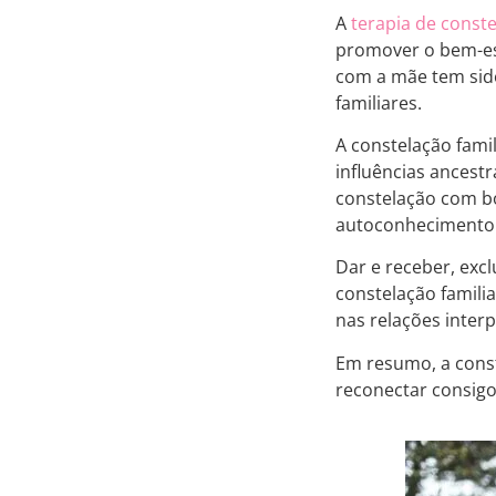
A
terapia de conste
promover o bem-est
com a mãe tem sid
familiares.
A constelação fami
influências ancest
constelação com bo
autoconhecimento 
Dar e receber, exc
constelação famili
nas relações interp
Em resumo, a const
reconectar consig