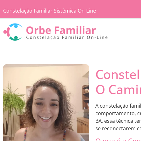
Constelação Familiar Sistêmica On-Line
Constel
O Camin
A constelação fami
comportamento, cr
BA, essa técnica t
se reconectarem co
O que é a Con