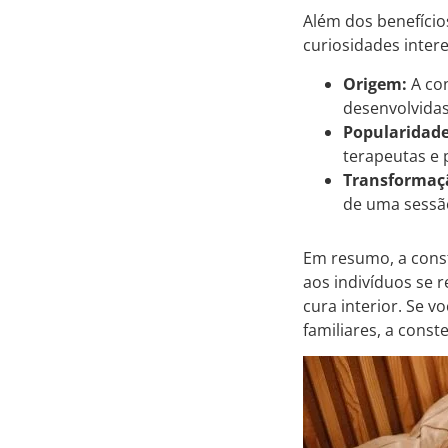
Além dos benefício
curiosidades inter
Origem:
A con
desenvolvidas
Popularidade
terapeutas e p
Transformaç
de uma sessão
Em resumo, a const
aos indivíduos se 
cura interior. Se 
familiares, a cons