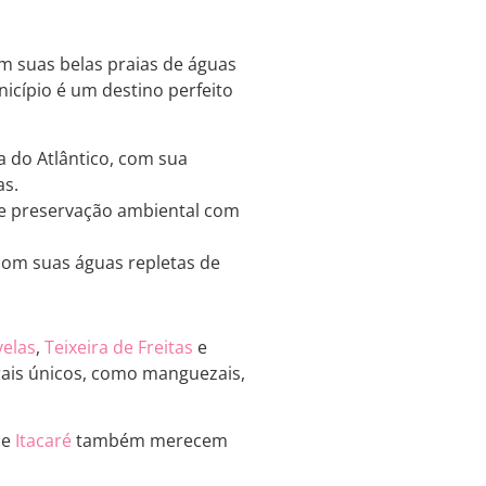
om suas belas praias de águas
icípio é um destino perfeito
a do Atlântico, com sua
as.
de preservação ambiental com
 com suas águas repletas de
velas
,
Teixeira de Freitas
e
rais únicos, como manguezais,
e
Itacaré
também merecem