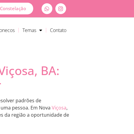
Constelação
Bonecos
Temas
Contato
Viçosa, BA:
r
esolver padrões de
e uma pessoa. Em Nova
Viçosa
,
es da região a oportunidade de