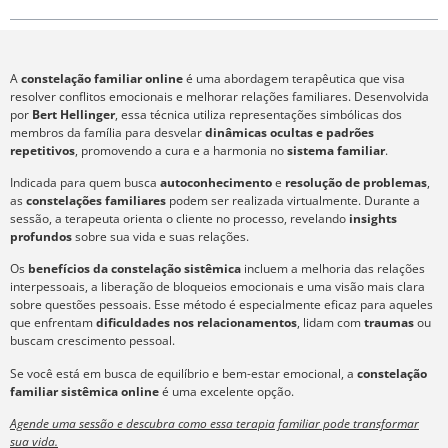
A
constelação familiar online
é uma abordagem terapêutica que visa
resolver conflitos emocionais e melhorar relações familiares. Desenvolvida
por
Bert Hellinger
, essa técnica utiliza representações simbólicas dos
membros da família para desvelar
dinâmicas ocultas e padrões
repetitivos
, promovendo a cura e a harmonia no
sistema familiar
.
Indicada para quem busca
autoconhecimento
e
resolução de problemas
,
as
constelações familiares
podem ser realizada virtualmente. Durante a
sessão, a terapeuta orienta o cliente no processo, revelando
insights
profundos
sobre sua vida e suas relações.
Os
benefícios da constelação sistêmica
incluem a melhoria das relações
interpessoais, a liberação de bloqueios emocionais e uma visão mais clara
sobre questões pessoais. Esse método é especialmente eficaz para aqueles
que enfrentam
dificuldades nos relacionamentos
, lidam com
traumas
ou
buscam crescimento pessoal.
Se você está em busca de equilíbrio e bem-estar emocional, a
constelação
familiar sistêmica online
é uma excelente opção.
Agende uma sessão e descubra como essa terapia familiar pode transformar
sua vida.