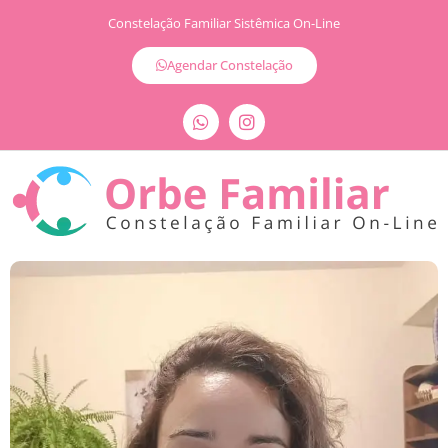
Constelação Familiar Sistêmica On-Line
Agendar Constelação