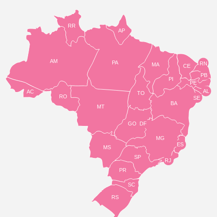
RR
AP
AM
PA
RN
MA
CE
PB
PI
PE
AL
AC
TO
RO
SE
BA
MT
GO
DF
MG
ES
MS
SP
RJ
PR
SC
RS