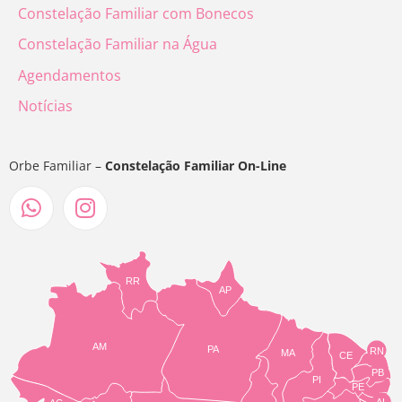
Constelação Familiar com Bonecos
Constelação Familiar na Água
Agendamentos
Notícias
Orbe Familiar –
Constelação Familiar On-Line
RR
AP
AM
PA
RN
MA
CE
PB
PI
PE
AL