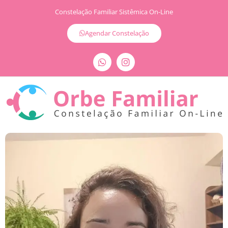
Constelação Familiar Sistêmica On-Line
Agendar Constelação