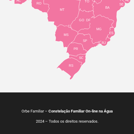
AC
TO
RO
SE
BA
MT
GO
DF
MG
ES
MS
SP
RJ
PR
SC
RS
Orbe Familiar –
Constelação Familiar On-line na Água
2024 – Todos os direitos reservados.