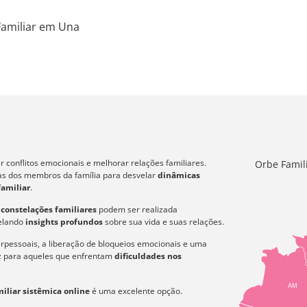
Familiar em Una
 conflitos emocionais e melhorar relações familiares.
Orbe Famil
icas dos membros da família para desvelar
dinâmicas
familiar
.
s
constelações familiares
podem ser realizada
velando
insights profundos
sobre sua vida e suas relações.
erpessoais, a liberação de bloqueios emocionais e uma
az para aqueles que enfrentam
dificuldades nos
AM
iliar sistêmica online
é uma excelente opção.