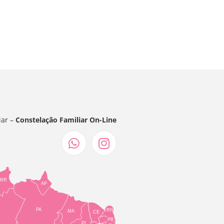
iar –
Constelação Familiar On-Line
RR
AP
PA
RN
MA
CE
PB
PI