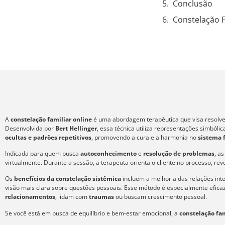
Conclusão
Constelação 
A
constelação familiar online
é uma abordagem terapêutica que visa resolver
Desenvolvida por
Bert Hellinger
, essa técnica utiliza representações simból
ocultas e padrões repetitivos
, promovendo a cura e a harmonia no
sistema 
Indicada para quem busca
autoconhecimento
e
resolução de problemas
, a
virtualmente. Durante a sessão, a terapeuta orienta o cliente no processo, re
Os
benefícios da constelação sistêmica
incluem a melhoria das relações int
visão mais clara sobre questões pessoais. Esse método é especialmente efic
relacionamentos
, lidam com
traumas
ou buscam crescimento pessoal.
Se você está em busca de equilíbrio e bem-estar emocional, a
constelação fam