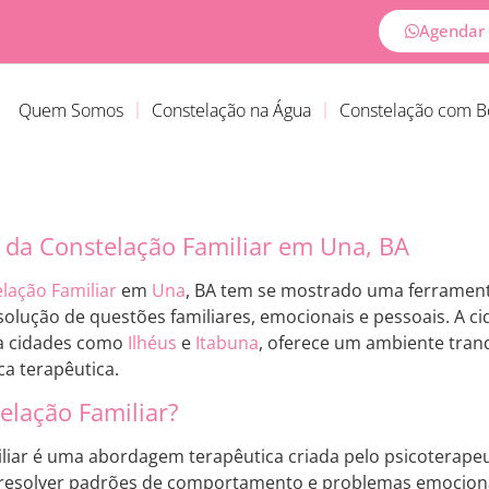
Agendar 
Quem Somos
Constelação na Água
Constelação com 
 da Constelação Familiar em Una, BA
lação Familiar
em
Una
, BA tem se mostrado uma ferramen
olução de questões familiares, emocionais e pessoais. A cid
 a cidades como
Ilhéus
e
Itabuna
, oferece um ambiente tranq
ca terapêutica.
elação Familiar?
liar é uma abordagem terapêutica criada pelo psicoterap
 e resolver padrões de comportamento e problemas emocion