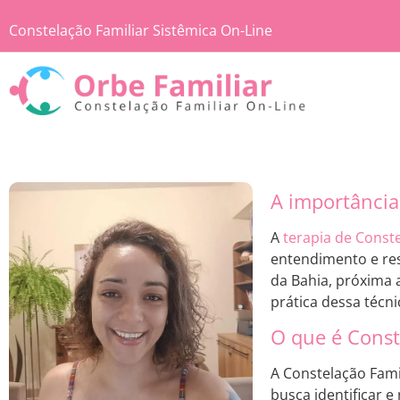
Constelação Familiar Sistêmica On-Line
A importância
A
terapia de Conste
entendimento e res
da Bahia, próxima
prática dessa técni
O que é Const
A Constelação Fami
busca identificar