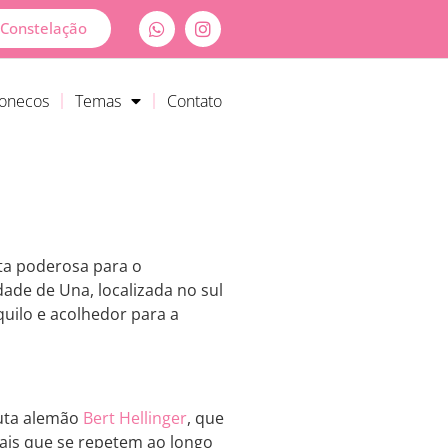
Constelação
Bonecos
Temas
Contato
ta poderosa para o
ade de Una, localizada no sul
uilo e acolhedor para a
euta alemão
Bert Hellinger
, que
ais que se repetem ao longo