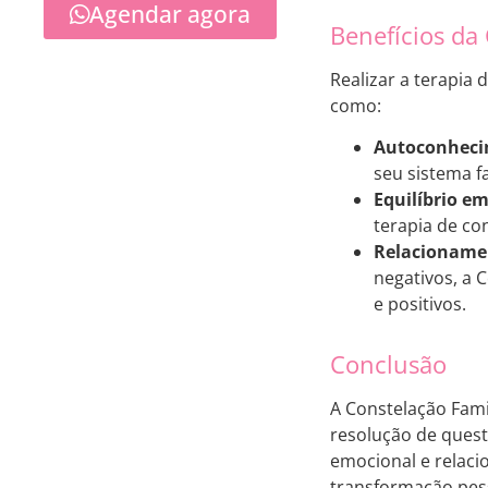
Agendar agora
Benefícios da
Realizar a terapia 
como:
Autoconheci
seu sistema 
Equilíbrio e
terapia de co
Relacioname
negativos, a 
e positivos.
Conclusão
A Constelação Fami
resolução de quest
emocional e relaci
transformação pess