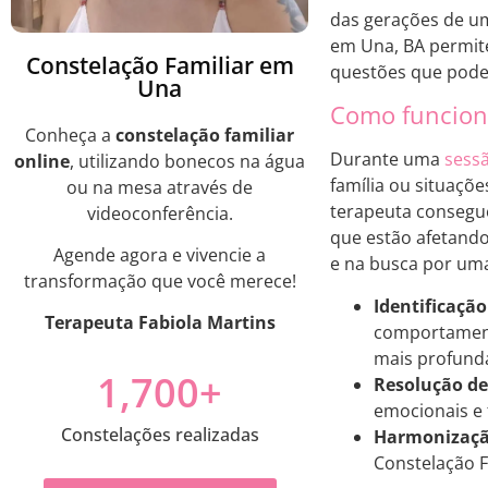
das gerações de um
em Una, BA permite
Constelação Familiar em
questões que podem
Una
Como funciona
Conheça a
constelação familiar
Durante uma
sessã
online
, utilizando bonecos na água
família ou situaçõ
ou na mesa através de
terapeuta consegue
videoconferência.
que estão afetando 
Agende agora e vivencie a
e na busca por uma
transformação que você merece!
Identificação
Terapeuta Fabiola Martins
comportament
mais profunda
1,700
+
Resolução de 
emocionais e 
Constelações realizadas
Harmonização
Constelação F