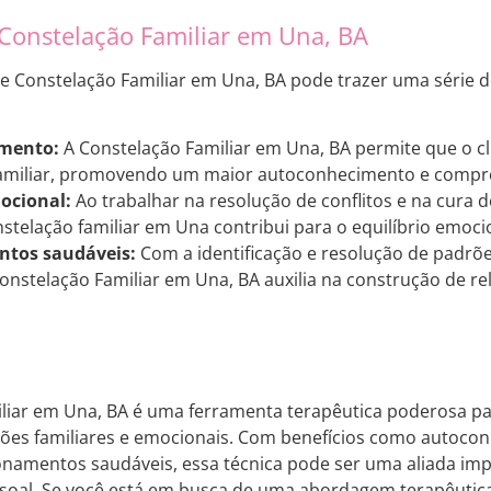
 Constelação Familiar em Una, BA
de Constelação Familiar em Una, BA pode trazer uma série de 
mento:
A Constelação Familiar em Una, BA permite que o c
familiar, promovendo um maior autoconhecimento e compre
mocional:
Ao trabalhar na resolução de conflitos e na cura 
nstelação familiar em Una contribui para o equilíbrio emoci
ntos saudáveis:
Com a identificação e resolução de padr
Constelação Familiar em Una, BA auxilia na construção de 
liar em Una, BA é uma ferramenta terapêutica poderosa p
ões familiares e emocionais. Com benefícios como autocon
onamentos saudáveis, essa técnica pode ser uma aliada im
oal. Se você está em busca de uma abordagem terapêutica 