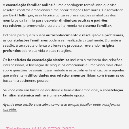
A
constelação familiar online
é uma abordagem terapêutica que visa
resolver conflitos emocionais e melhorar relações familiares. Desenvolvida
por
Bert Hellinger
, essa técnica utiliza representações simbólicas dos
membros da família para desvelar
dinâmicas ocultas e padrões
repetitivos
, promovendo a cura e a harmonia no
sistema familiar
.
Indicada para quem busca
autoconhecimento
e
resolução de problemas
,
as
constelações familiares
podem ser realizada virtualmente. Durante a
sessão, a terapeuta orienta o cliente no processo, revelando
insights
profundos
sobre sua vida e suas relações.
Os
benefícios da constelação sistêmica
incluem a melhoria das relações
interpessoais, a liberação de bloqueios emocionais e uma visão mais clara
sobre questões pessoais. Esse método é especialmente eficaz para aqueles
que enfrentam
dificuldades nos relacionamentos
, lidam com
traumas
ou
buscam crescimento pessoal.
Se você está em busca de equilíbrio e bem-estar emocional, a
constelação
familiar sistêmica online
é uma excelente opção.
Agende uma sessão e descubra como essa terapia familiar pode transformar
sua vida.