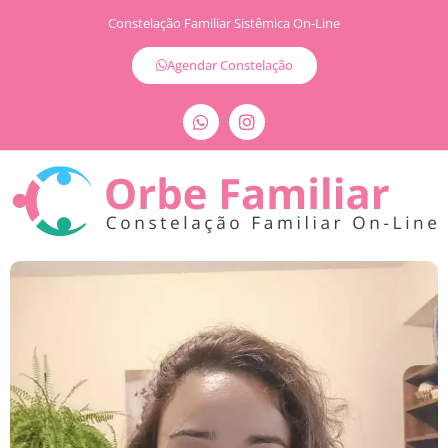
Constelação Familiar Sistêmica On-Line
Agendar Constelação