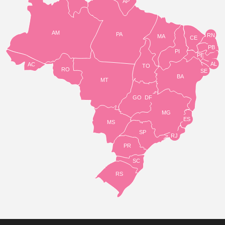
AP
AM
PA
RN
MA
CE
PB
PI
PE
AL
AC
TO
RO
SE
BA
MT
GO
DF
MG
ES
MS
SP
RJ
PR
SC
RS