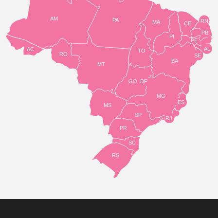
AM
PA
RN
MA
CE
PB
PI
PE
AL
AC
TO
RO
SE
BA
MT
GO
DF
MG
ES
MS
SP
RJ
PR
SC
RS