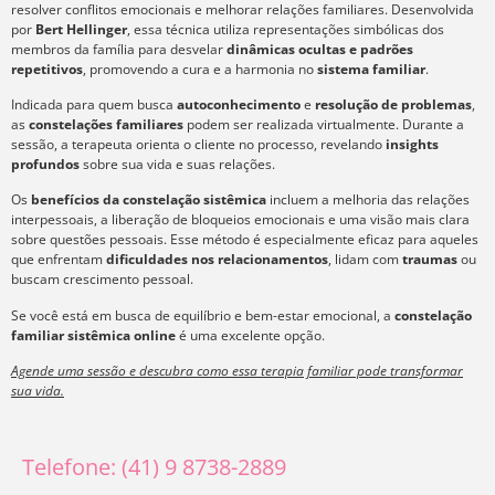
resolver conflitos emocionais e melhorar relações familiares. Desenvolvida
por
Bert Hellinger
, essa técnica utiliza representações simbólicas dos
membros da família para desvelar
dinâmicas ocultas e padrões
repetitivos
, promovendo a cura e a harmonia no
sistema familiar
.
Indicada para quem busca
autoconhecimento
e
resolução de problemas
,
as
constelações familiares
podem ser realizada virtualmente. Durante a
sessão, a terapeuta orienta o cliente no processo, revelando
insights
profundos
sobre sua vida e suas relações.
Os
benefícios da constelação sistêmica
incluem a melhoria das relações
interpessoais, a liberação de bloqueios emocionais e uma visão mais clara
sobre questões pessoais. Esse método é especialmente eficaz para aqueles
que enfrentam
dificuldades nos relacionamentos
, lidam com
traumas
ou
buscam crescimento pessoal.
Se você está em busca de equilíbrio e bem-estar emocional, a
constelação
familiar sistêmica online
é uma excelente opção.
Agende uma sessão e descubra como essa terapia familiar pode transformar
sua vida.
Telefone: (41) 9 8738-2889