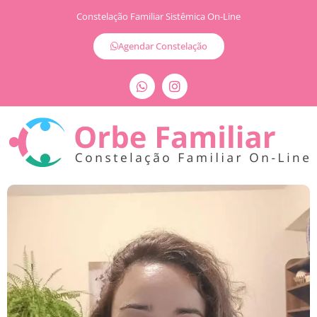
Constelação Familiar Sistêmica On-Line
Agendar Constelação