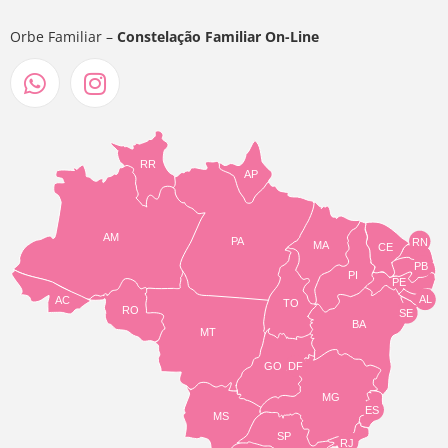
Orbe Familiar –
Constelação Familiar On-Line
RR
AP
AM
PA
RN
MA
CE
PB
PI
PE
AL
AC
TO
RO
SE
BA
MT
GO
DF
MG
ES
MS
SP
RJ