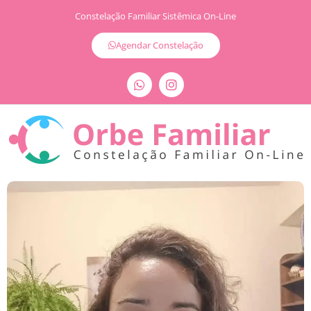
Constelação Familiar Sistêmica On-Line
Agendar Constelação