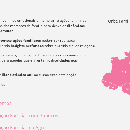
 conflitos emocionais e melhorar relações familiares.
Orbe Famil
icas dos membros da família para desvelar
dinâmicas
familiar
.
s
constelações familiares
podem ser realizada
velando
insights profundos
sobre sua vida e suas relações.
erpessoais, a liberação de bloqueios emocionais e uma
az para aqueles que enfrentam
dificuldades nos
AM
iliar sistêmica online
é uma excelente opção.
ida.
AC
R
omos
ação Familiar com Bonecos
ação Familiar na Água