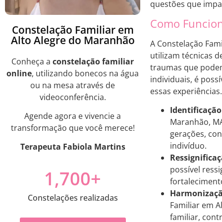
questões que impa
Como Funciona
Constelação Familiar em
Alto Alegre do Maranhão
A Constelação Fam
utilizam técnicas 
Conheça a
constelação familiar
traumas que podem 
online
, utilizando bonecos na água
individuais, é poss
ou na mesa através de
essas experiências.
videoconferência.
Identificação
Agende agora e vivencie a
Maranhão, MA,
transformação que você merece!
gerações, con
indivíduo.
Terapeuta Fabiola Martins
Ressignifica
possível ress
1,700
+
fortalecimento
Harmonização
Constelações realizadas
Familiar em A
familiar, con