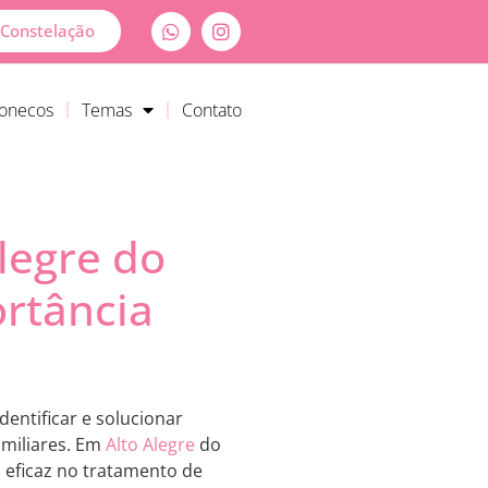
Constelação
Bonecos
Temas
Contato
legre do
rtância
entificar e solucionar
amiliares. Em
Alto Alegre
do
 eficaz no tratamento de