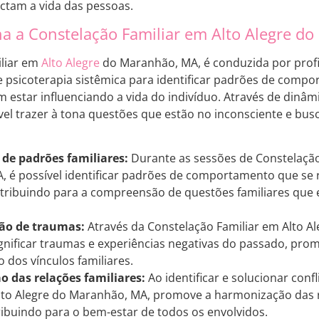
ctam a vida das pessoas.
 a Constelação Familiar em Alto Alegre d
iliar em
Alto Alegre
do Maranhão, MA, é conduzida por profi
de psicoterapia sistêmica para identificar padrões de compo
estar influenciando a vida do indivíduo. Através de dinâ
ível trazer à tona questões que estão no inconsciente e busc
 de padrões familiares:
Durante as sessões de Constelação
 é possível identificar padrões de comportamento que se
tribuindo para a compreensão de questões familiares que e
ção de traumas:
Através da Constelação Familiar em Alto A
ignificar traumas e experiências negativas do passado, pr
 dos vínculos familiares.
 das relações familiares:
Ao identificar e solucionar confl
lto Alegre do Maranhão, MA, promove a harmonização das 
tribuindo para o bem-estar de todos os envolvidos.