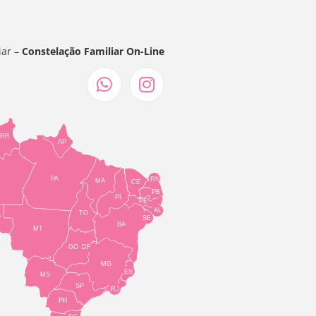
iar –
Constelação Familiar On-Line
RR
AP
PA
RN
MA
CE
PB
PI
PE
AL
TO
O
SE
BA
MT
GO
DF
MG
ES
MS
SP
RJ
PR