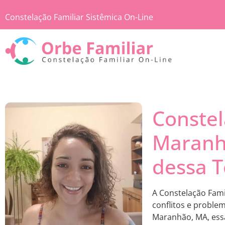
Constelação Familiar Sistêmica On-Line
Constel
Maranh
dessa T
A Constelação Fami
conflitos e proble
Maranhão, MA, essa