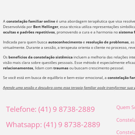
A
constelação familiar online
é uma abordagem terapêutica que visa resolver
Desenvolvida por
Bert Hellinger
, essa técnica utiliza representações simból
ocultas e padrões repetitivos
, promovendo a cura e a harmonia no
sistema 
Indicada para quem busca
autoconhecimento
e
resolução de problemas
, a
virtualmente. Durante a sessão, a terapeuta orienta o cliente no processo, re
Os
benefícios da constelação sistêmica
incluem a melhoria das relações int
visão mais clara sobre questões pessoais. Esse método é especialmente efic
relacionamentos
, lidam com
traumas
ou buscam crescimento pessoal.
Se você está em busca de equilíbrio e bem-estar emocional, a
constelação fam
Agende uma sessão e descubra como essa terapia familiar pode transformar sua v
Telefone: (41) 9 8738-2889
Quem S
Constel
Whatsapp: (41) 9 8738-2889
Constel