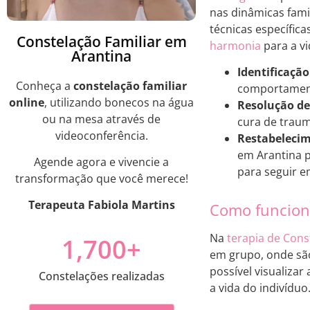
nas dinâmicas fam
técnicas específica
Constelação Familiar em
harmonia
para a vi
Arantina
Identificação
Conheça a
constelação familiar
comportamento
online
, utilizando bonecos na água
Resolução de 
ou na mesa através de
cura de traum
videoconferência.
Restabelecim
em Arantina p
Agende agora e vivencie a
para seguir e
transformação que você merece!
Terapeuta Fabiola Martins
Como funciona
Na
terapia de Cons
1,700
+
em grupo, onde são
possível visualizar
Constelações realizadas
a vida do indivíduo