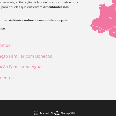
erpessoais, a liberação de bloqueios emocionais e uma
az para aqueles que enfrentam
dificuldades nos
AM
iliar sistêmica online
é uma excelente opção.
ida.
AC
R
omos
ação Familiar com Bonecos
ação Familiar na Água
mentos
Mapa do Site
Sitemap XML