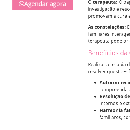
O terapeuta:
O pa
Agendar agora
investigação e res
promovam a cura e
As constelações:
D
familiares interage
terapeuta pode ori
Benefícios da
Realizar a terapia
resolver questões f
Autoconheci
compreenda a
Resolução de 
internos e ex
Harmonia fam
familiares, c