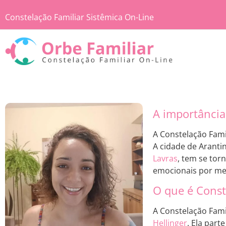
Constelação Familiar Sistêmica On-Line
A importância
A Constelação Fam
A cidade de Aranti
Lavras
, tem se tor
emocionais por me
O que é Const
A Constelação Fam
Hellinger
. Ela par