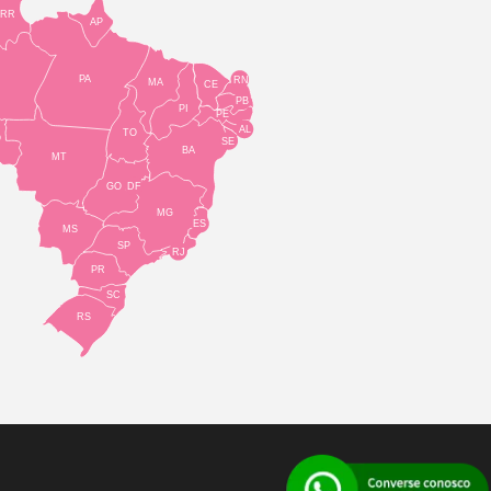
RR
AP
PA
RN
MA
CE
PB
PI
PE
AL
TO
O
SE
BA
MT
GO
DF
MG
ES
MS
SP
RJ
PR
SC
RS