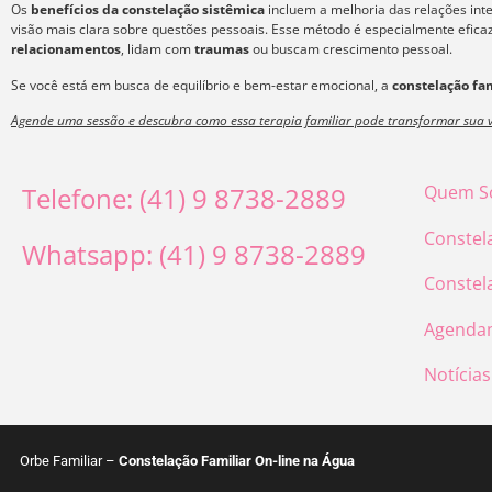
Os
benefícios da constelação sistêmica
incluem a melhoria das relações int
visão mais clara sobre questões pessoais. Esse método é especialmente efic
relacionamentos
, lidam com
traumas
ou buscam crescimento pessoal.
Se você está em busca de equilíbrio e bem-estar emocional, a
constelação fam
Agende uma sessão e descubra como essa terapia familiar pode transformar sua v
Telefone: (41) 9 8738-2889
Quem S
Constel
Whatsapp: (41) 9 8738-2889
Constel
Agenda
Notícias
Orbe Familiar –
Constelação Familiar On-line na Água