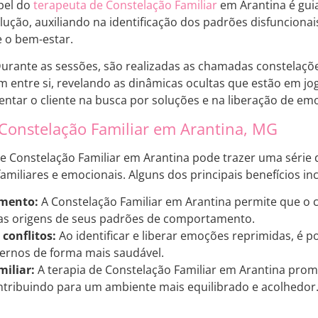
pel do
terapeuta de Constelação Familiar
em Arantina é guia
olução, auxiliando na identificação dos padrões disfunciona
 o bem-estar.
urante as sessões, são realizadas as chamadas constelaçõ
m entre si, revelando as dinâmicas ocultas que estão em jog
entar o cliente na busca por soluções e na liberação de em
 Constelação Familiar em Arantina, MG
 de Constelação Familiar em Arantina pode trazer uma série
amiliares e emocionais. Alguns dos principais benefícios in
mento:
A Constelação Familiar em Arantina permite que o c
s origens de seus padrões de comportamento.
conflitos:
Ao identificar e liberar emoções reprimidas, é po
ternos de forma mais saudável.
iliar:
A terapia de Constelação Familiar em Arantina pro
ontribuindo para um ambiente mais equilibrado e acolhedor