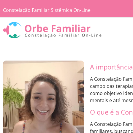
Constelação Familiar Sistêmica On-Line
A importância
A Constelação Fam
campo das terapias
como objetivo iden
mentais e até mesm
O que é a Con
A Constelação Fami
familiares, buscan