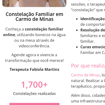
sessões, o terapeu
“constelação” que r
Constelação Familiar em
Carmo de Minas
Identificação
de comportame
Conheça a
constelação familiar
Resolução de 
online
, utilizando bonecos na água
familiares e 
ou na mesa através de
familiar.
videoconferência.
Curas emocio
Familiar em C
Agende agora e vivencie a
transformação que você merece!
Por que reali
Terapeuta Fabiola Martins
Carmo de Minas
, 
natural. Realizar a
1,700
+
terapêutico, propo
Constelações realizadas
Além disso, cidad
uma infraestrutura