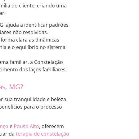
ília do cliente, criando uma
ar.
, ajuda a identificar padrões
ares não resolvidas.
 forma clara as dinâmicas
ia e o equilíbrio no sistema
ema familiar, a Constelação
cimento dos laços familiares.
as, MG?
or sua tranquilidade e beleza
 benefícios para o processo
enço
e
Pouso Alto
, oferecem
ciar da
terapia de constelação