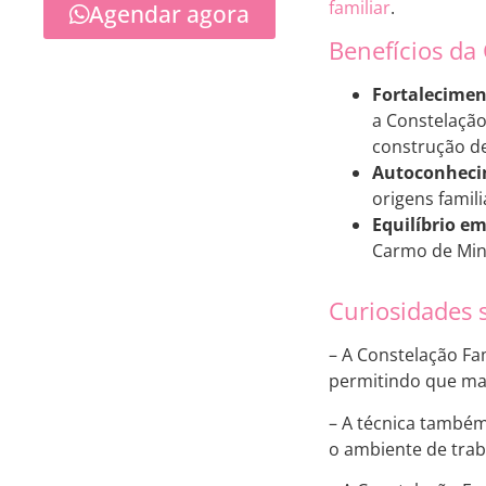
familiar
.
Agendar agora
Benefícios da
Fortaleciment
a Constelação
construção d
Autoconheci
origens famil
Equilíbrio e
Carmo de Mina
Curiosidades 
– A Constelação Fa
permitindo que mai
– A técnica também
o ambiente de trab