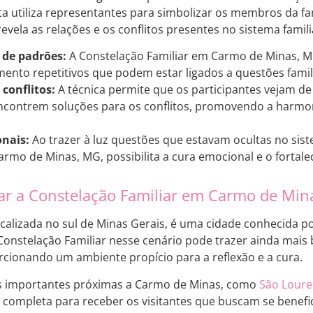
ta utiliza representantes para simbolizar os membros da fam
evela as relações e os conflitos presentes no sistema famili
 de padrões:
A Constelação Familiar em Carmo de Minas, MG
nto repetitivos que podem estar ligados a questões famili
conflitos:
A técnica permite que os participantes vejam de
encontrem soluções para os conflitos, promovendo a harmon
nais:
Ao trazer à luz questões que estavam ocultas no sist
armo de Minas, MG, possibilita a cura emocional e o fortale
zar a Constelação Familiar em Carmo de Min
localizada no sul de Minas Gerais, é uma cidade conhecida p
 Constelação Familiar nesse cenário pode trazer ainda mais
rcionando um ambiente propício para a reflexão e a cura.
es importantes próximas a Carmo de Minas, como
São Lour
 completa para receber os visitantes que buscam se benefi