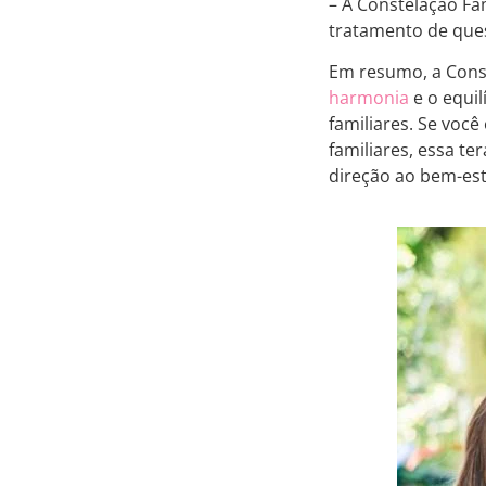
– A Constelação Fa
tratamento de ques
Em resumo, a Cons
harmonia
e o equil
familiares. Se voc
familiares, essa t
direção ao bem-esta