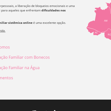
erpessoais, a liberação de bloqueios emocionais e uma
az para aqueles que enfrentam
dificuldades nos
AM
iliar sistêmica online
é uma excelente opção.
ida.
AC
R
omos
ação Familiar com Bonecos
ação Familiar na Água
mentos