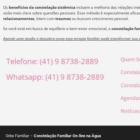
Os
benefícios da constelação sistêmica
incluem a melhoria das relações int
visão mais clara sobre questões pessoais. Esse método é especialmente efic
relacionamentos
, lidam com
traumas
ou buscam crescimento pessoal.
Se você está em busca de equilíbrio e bem-estar emocional, a
constelação fam
Agende uma sessão e descubra como essa terapia familiar pode transformar sua v
Telefone: (41) 9 8738-2889
Quem S
Constel
Whatsapp: (41) 9 8738-2889
Constel
Agenda
Notícias
Orbe Familiar –
Constelação Familiar On-line na Água