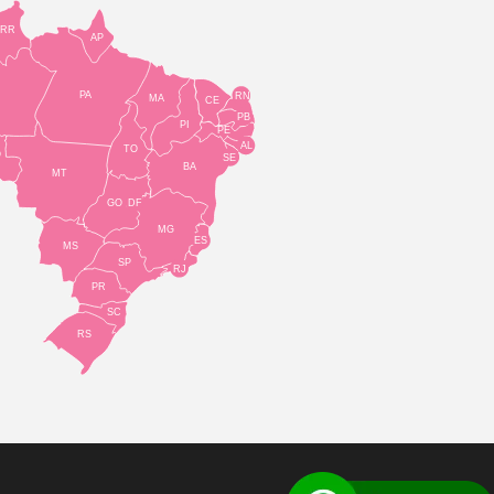
RR
AP
PA
RN
MA
CE
PB
PI
PE
AL
TO
O
SE
BA
MT
GO
DF
MG
ES
MS
SP
RJ
PR
SC
RS