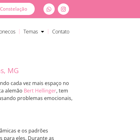
Constelação
Bonecos
Temas
Contato
as, MG
ndo cada vez mais espaço no
uta alemão
Bert Hellinger
, tem
causando problemas emocionais,
nâmicas e os padrões
s para eles. Durante as