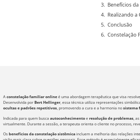
Benefícios da
Realizando a 
Conclusão
Constelação F
A
constelação familiar online
é uma abordagem terapêutica que visa resolver
Desenvolvida por
Bert Hellinger
, essa técnica utiliza representações simból
ocultas e padrões repetitivos
, promovendo a cura e a harmonia no
sistema 
Indicada para quem busca
autoconhecimento
e
resolução de problemas
, a
virtualmente. Durante a sessão, a terapeuta orienta o cliente no processo, re
Os
benefícios da constelação sistêmica
incluem a melhoria das relações int
visão mais clara sobre questões pessoais. Esse método é especialmente efic