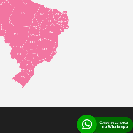
PA
RN
MA
CE
PB
PI
PE
AL
TO
O
SE
BA
MT
GO
DF
MG
ES
MS
SP
RJ
PR
SC
RS