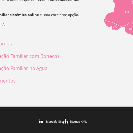
AM
iliar sistêmica online
é uma excelente opção.
ida.
AC
R
omos
ação Familiar com Bonecos
ação Familiar na Água
mentos
Mapa do Site
Sitemap XML