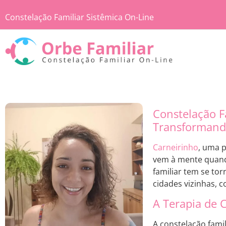
Constelação Familiar Sistêmica On-Line
Constelação F
Transformand
Carneirinho
, uma p
vem à mente quan
familiar tem se to
cidades vizinhas,
A Terapia de 
A constelação famil