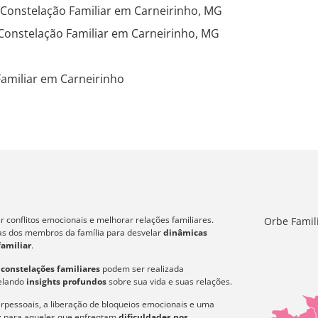
 Constelação Familiar em Carneirinho, MG
Constelação Familiar em Carneirinho, MG
amiliar em Carneirinho
 conflitos emocionais e melhorar relações familiares.
Orbe Famil
icas dos membros da família para desvelar
dinâmicas
familiar
.
s
constelações familiares
podem ser realizada
velando
insights profundos
sobre sua vida e suas relações.
erpessoais, a liberação de bloqueios emocionais e uma
az para aqueles que enfrentam
dificuldades nos