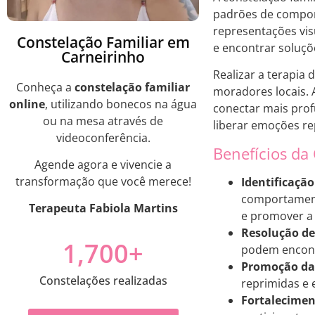
padrões de compor
representações vis
Constelação Familiar em
e encontrar soluçõ
Carneirinho
Realizar a terapia
Conheça a
constelação familiar
moradores locais. 
online
, utilizando bonecos na água
conectar mais prof
ou na mesa através de
liberar emoções r
videoconferência.
Benefícios da
Agende agora e vivencie a
transformação que você merece!
Identificação
comportamento
Terapeuta Fabiola Martins
e promover a 
Resolução de 
1,700
+
podem encontr
Promoção da
Constelações realizadas
reprimidas e 
Fortaleciment