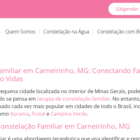
Agendar 
Quem Somos
Constelação na Água
Constelação com 
amiliar em Carneirinho, MG: Conectando Fa
o Vidas
equena cidade localizada no interior de Minas Gerais, pode
do se pensa em
terapia de constelação familiar
. No entanto
rnado cada vez mais popular em cidades de todo o Brasil, in
 como
Iturama
,
Frutal
e
Campina Verde
.
Constelação Familiar em Carneirinho, MG
iar é uma abordagem terapêutica que visa identificar e resol