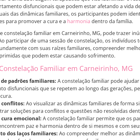
tamento disfuncionais que podem estar afetando a vida d
uais das dinâmicas familiares, os participantes podem ident
es para promover a cura e a
harmonia
dentro da família.
 de constelação familiar em Carneirinho, MG, pode trazer in
Ao participar de uma sessão de constelação, os indivíduos
undamente com suas raízes familiares, compreender melhor
eprimidas que podem estar causando sofrimento.
 Constelação Familiar em Carneirinho, MG
 de padrões familiares:
A constelação familiar pode ajudar 
 disfuncionais que se repetem ao longo das gerações, per
cura.
conflitos:
Ao visualizar as dinâmicas familiares de forma s
ar soluções para conflitos e questões não resolvidas dentr
 cura emocional:
A constelação familiar permite que os p
encontrem paz e harmonia dentro de si mesmos e com seus 
o dos laços familiares:
Ao compreender melhor as dinâmic