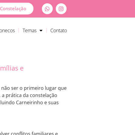
Constelação
Bonecos
Temas
Contato
mílias e
 não ser o primeiro lugar que
, a prática da constelação
cluindo Carneirinho e suas
ver conflitos familiares e