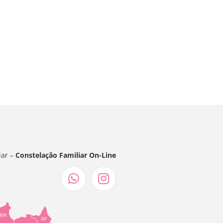
iar –
Constelação Familiar On-Line
RR
AP