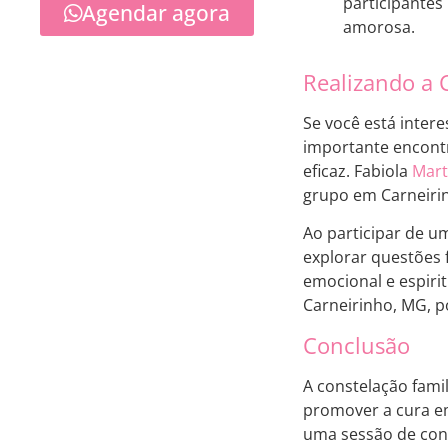
participantes
Agendar agora
amorosa.
Realizando a 
Se você está inter
importante encontr
eficaz. Fabiola
Mart
grupo em Carneirin
Ao participar de u
explorar questões 
emocional e espirit
Carneirinho, MG, p
Conclusão
A constelação fami
promover a cura emo
uma sessão de con