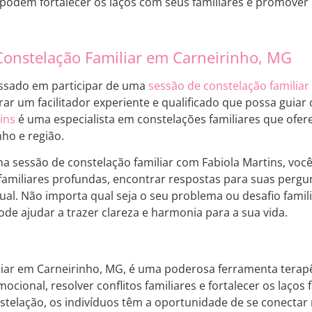
 podem fortalecer os laços com seus familiares e promover
Constelação Familiar em Carneirinho, MG
essado em participar de uma
sessão de constelação familiar
ar um facilitador experiente e qualificado que possa guiar
ins
é uma especialista em constelações familiares que ofer
ho e região.
ma sessão de constelação familiar com Fabiola Martins, voc
familiares profundas, encontrar respostas para suas pergu
ual. Não importa qual seja o seu problema ou desafio famili
ode ajudar a trazer clareza e harmonia para a sua vida.
liar em Carneirinho, MG, é uma poderosa ferramenta terap
cional, resolver conflitos familiares e fortalecer os laços f
stelação, os indivíduos têm a oportunidade de se conecta