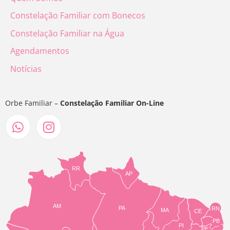
Constelação Familiar com Bonecos
Constelação Familiar na Água
Agendamentos
Notícias
Orbe Familiar –
Constelação Familiar On-Line
RR
AP
AM
PA
RN
MA
CE
PB
PI
PE