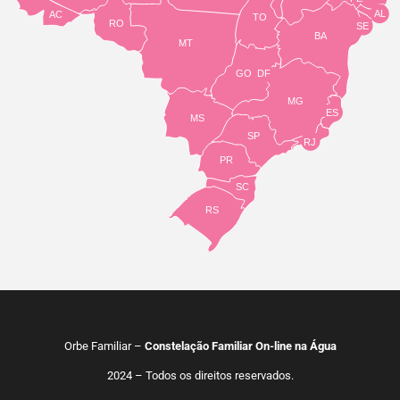
AL
AC
TO
RO
SE
BA
MT
GO
DF
MG
ES
MS
SP
RJ
PR
SC
RS
Orbe Familiar –
Constelação Familiar On-line na Água
2024 – Todos os direitos reservados.