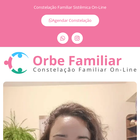
Constelação Familiar Sistêmica On-Line
Agendar Constelação