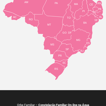
AM
PA
RN
MA
CE
PB
PI
PE
AL
AC
TO
RO
SE
BA
MT
GO
DF
MG
ES
MS
SP
RJ
PR
SC
RS
Orbe Familiar –
Constelação Familiar On-line na Água