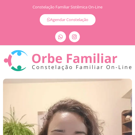
Constelação Familiar Sistêmica On-Line
Agendar Constelação