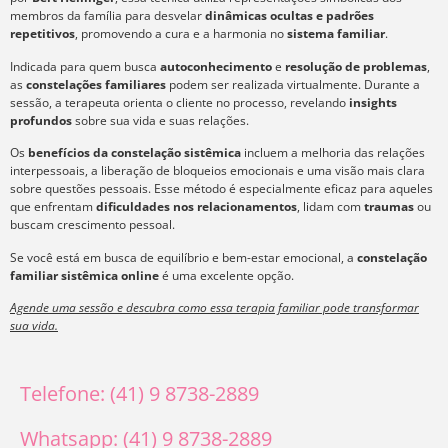
membros da família para desvelar
dinâmicas ocultas e padrões
repetitivos
, promovendo a cura e a harmonia no
sistema familiar
.
Indicada para quem busca
autoconhecimento
e
resolução de problemas
,
as
constelações familiares
podem ser realizada virtualmente. Durante a
sessão, a terapeuta orienta o cliente no processo, revelando
insights
profundos
sobre sua vida e suas relações.
Os
benefícios da constelação sistêmica
incluem a melhoria das relações
interpessoais, a liberação de bloqueios emocionais e uma visão mais clara
sobre questões pessoais. Esse método é especialmente eficaz para aqueles
que enfrentam
dificuldades nos relacionamentos
, lidam com
traumas
ou
buscam crescimento pessoal.
Se você está em busca de equilíbrio e bem-estar emocional, a
constelação
familiar sistêmica online
é uma excelente opção.
Agende uma sessão e descubra como essa terapia familiar pode transformar
sua vida.
Telefone: (41) 9 8738-2889
Whatsapp: (41) 9 8738-2889