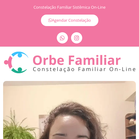
Constelação Familiar Sistêmica On-Line
Agendar Constelação