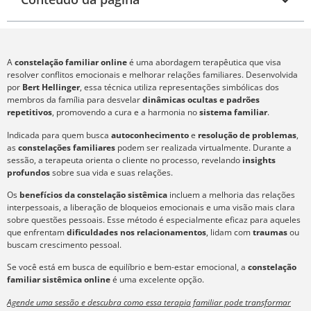
A
constelação familiar online
é uma abordagem terapêutica que visa
resolver conflitos emocionais e melhorar relações familiares. Desenvolvida
por
Bert Hellinger
, essa técnica utiliza representações simbólicas dos
membros da família para desvelar
dinâmicas ocultas e padrões
repetitivos
, promovendo a cura e a harmonia no
sistema familiar
.
Indicada para quem busca
autoconhecimento
e
resolução de problemas
,
as
constelações familiares
podem ser realizada virtualmente. Durante a
sessão, a terapeuta orienta o cliente no processo, revelando
insights
profundos
sobre sua vida e suas relações.
Os
benefícios da constelação sistêmica
incluem a melhoria das relações
interpessoais, a liberação de bloqueios emocionais e uma visão mais clara
sobre questões pessoais. Esse método é especialmente eficaz para aqueles
que enfrentam
dificuldades nos relacionamentos
, lidam com
traumas
ou
buscam crescimento pessoal.
Se você está em busca de equilíbrio e bem-estar emocional, a
constelação
familiar sistêmica online
é uma excelente opção.
Agende uma sessão e descubra como essa terapia familiar pode transformar