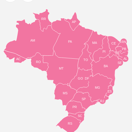
RR
AP
AM
PA
RN
MA
CE
PB
PI
PE
AL
AC
TO
RO
SE
BA
MT
GO
DF
MG
ES
MS
SP
RJ
PR
SC
RS