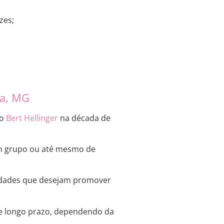
zes;
ia, MG
ão
Bert Hellinger
na década de
 em grupo ou até mesmo de
s idades que desejam promover
 e longo prazo, dependendo da