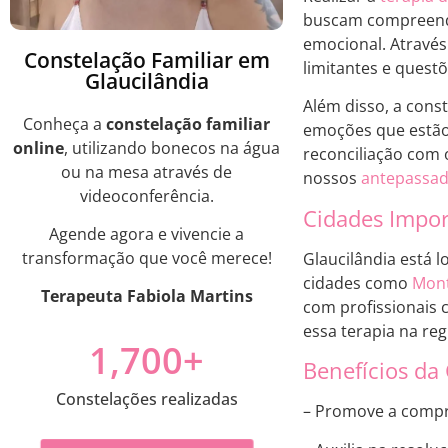
buscam compreende
emocional. Através
Constelação Familiar em
limitantes e quest
Glaucilândia
Além disso, a cons
Conheça a
constelação familiar
emoções que estão
online
, utilizando bonecos na água
reconciliação com 
ou na mesa através de
nossos
antepassa
videoconferência.
Cidades Impor
Agende agora e vivencie a
transformação que você merece!
Glaucilândia está 
cidades como
Mont
Terapeuta Fabiola Martins
com profissionais 
essa terapia na reg
1,700
+
Benefícios da
Constelações realizadas
– Promove a compr