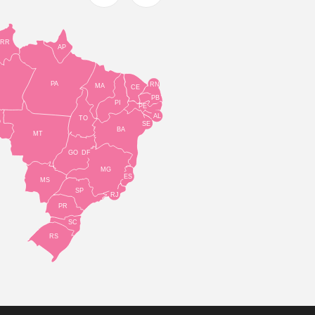
RR
AP
PA
RN
MA
CE
PB
PI
PE
AL
TO
O
SE
BA
MT
GO
DF
MG
ES
MS
SP
RJ
PR
SC
RS