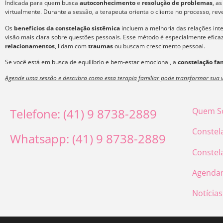
Indicada para quem busca
autoconhecimento
e
resolução de problemas
, a
virtualmente. Durante a sessão, a terapeuta orienta o cliente no processo, re
Os
benefícios da constelação sistêmica
incluem a melhoria das relações int
visão mais clara sobre questões pessoais. Esse método é especialmente efic
relacionamentos
, lidam com
traumas
ou buscam crescimento pessoal.
Se você está em busca de equilíbrio e bem-estar emocional, a
constelação fam
Agende uma sessão e descubra como essa terapia familiar pode transformar sua v
Telefone: (41) 9 8738-2889
Quem S
Constel
Whatsapp: (41) 9 8738-2889
Constel
Agenda
Notícias