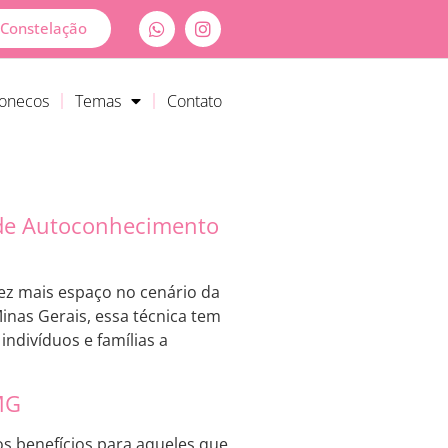
Constelação
Bonecos
Temas
Contato
 de Autoconhecimento
ez mais espaço no cenário da
Minas Gerais, essa técnica tem
indivíduos e famílias a
MG
s benefícios para aqueles que