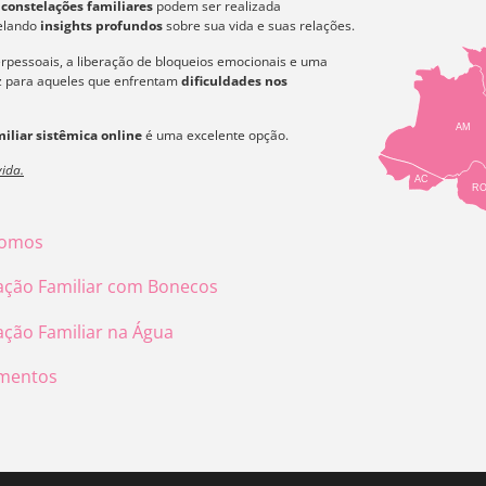
s
constelações familiares
podem ser realizada
velando
insights profundos
sobre sua vida e suas relações.
erpessoais, a liberação de bloqueios emocionais e uma
az para aqueles que enfrentam
dificuldades nos
AM
iliar sistêmica online
é uma excelente opção.
ida.
AC
R
omos
ação Familiar com Bonecos
ação Familiar na Água
mentos