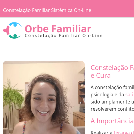
Constelação Familiar Sistêmica On-Line
Constelação F
e Cura
A constelação fami
psicologia e da
saú
sido amplamente uti
resolverem conflit
A Importância
Realizar a
terapia d