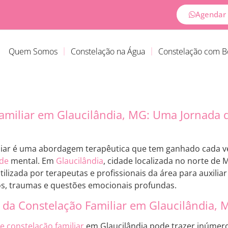
Agendar 
Quem Somos
Constelação na Água
Constelação com 
amiliar em Glaucilândia, MG: Uma Jornada
liar é uma abordagem terapêutica que tem ganhado cada v
de
mental. Em
Glaucilândia
, cidade localizada no norte de 
lizada por terapeutas e profissionais da área para auxiliar 
os, traumas e questões emocionais profundas.
 da Constelação Familiar em Glaucilândia, 
e constelação familiar
em Glaucilândia pode trazer inúmero