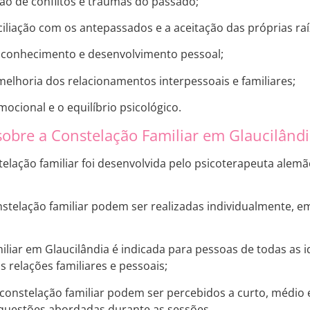
ção de conflitos e traumas do passado;
ciliação com os antepassados e a aceitação das próprias raí
oconhecimento e desenvolvimento pessoal;
melhoria dos relacionamentos interpessoais e familiares;
mocional e o equilíbrio psicológico.
sobre a Constelação Familiar em Glaucilând
stelação familiar foi desenvolvida pelo psicoterapeuta alem
nstelação familiar podem ser realizadas individualmente,
miliar em Glaucilândia é indicada para pessoas de todas a
 relações familiares e pessoais;
 constelação familiar podem ser percebidos a curto, médio
questões abordadas durante as sessões.