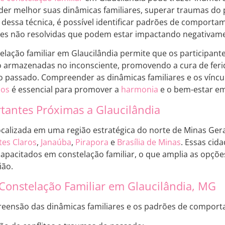
r melhor suas dinâmicas familiares, superar traumas do p
 dessa técnica, é possível identificar padrões de comportam
ões não resolvidas que podem estar impactando negativame
telação familiar em Glaucilândia permite que os participan
 armazenadas no inconsciente, promovendo a cura de feri
o passado. Compreender as dinâmicas familiares e os vínc
dos
é essencial para promover a
harmonia
e o bem-estar em
tantes Próximas a Glaucilândia
localizada em uma região estratégica do norte de Minas Ger
es Claros
,
Janaúba
,
Pirapora
e
Brasília de Minas
. Essas ci
capacitados em constelação familiar, o que amplia as opçõ
ião.
 Constelação Familiar em Glaucilândia, MG
eensão das dinâmicas familiares e os padrões de comporta