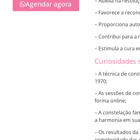
– Auxilia na resolu
Agendar agora
– Favorece a recon
– Proporciona aut
– Contribui para a 
– Estimula a cura e
Curiosidades 
– A técnica de con
1970;
– As sessões de co
forma online;
– A constelação fa
a harmonia em suas
– Os resultados da
complexidade das 