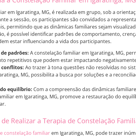
liar em Igaratinga, MG, é realizada em grupo, sob a orient
ante a sessão, os participantes são convidados a represen
s, permitindo que as dinâmicas familiares sejam visualizada
o, é possível identificar padrões de comportamento, crenç
em estar influenciando a vida dos participantes.
 de padrões:
A constelação familiar em Igaratinga, MG, perm
o repetitivos que podem estar impactando negativamente a
conflitos:
Ao trazer à tona questões não resolvidas no sist
garatinga, MG, possibilita a busca por soluções e a reconci
do equilíbrio:
Com a compreensão das dinâmicas familiares 
amiliar em Igaratinga, MG, promove a restauração do equil
ar.
 de Realizar a Terapia de Constelação Famil
e constelação familiar
em Igaratinga, MG, pode trazer inúme