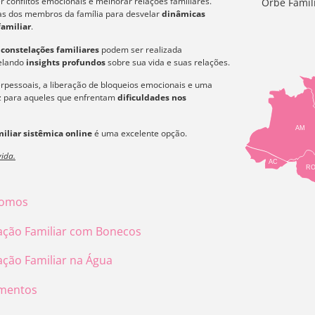
 conflitos emocionais e melhorar relações familiares.
Orbe Famil
icas dos membros da família para desvelar
dinâmicas
familiar
.
s
constelações familiares
podem ser realizada
velando
insights profundos
sobre sua vida e suas relações.
erpessoais, a liberação de bloqueios emocionais e uma
az para aqueles que enfrentam
dificuldades nos
AM
iliar sistêmica online
é uma excelente opção.
ida.
AC
R
omos
ação Familiar com Bonecos
ação Familiar na Água
mentos