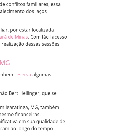
 conflitos familiares, essa
talecimento dos laços
iar, por estar localizada
ará de Minas
. Com fácil acesso
 realização dessas sessões
, MG
 também
reserva
algumas
mão Bert Hellinger, que se
r em Igaratinga, MG, também
 mesmo financeiras.
ificativa em sua qualidade de
duram ao longo do tempo.