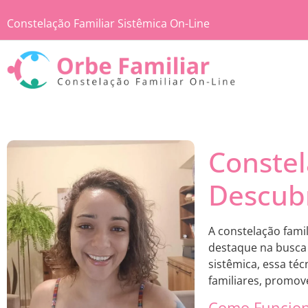
Constelação Familiar Sistêmica On-Line
Constel
Descubr
A constelação fami
destaque na busca
sistêmica, essa téc
familiares, promo
Como Funciona