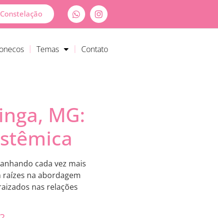
Constelação
Bonecos
Temas
Contato
inga, MG:
istêmica
 ganhando cada vez mais
m raízes na abordagem
nraizados nas relações
?