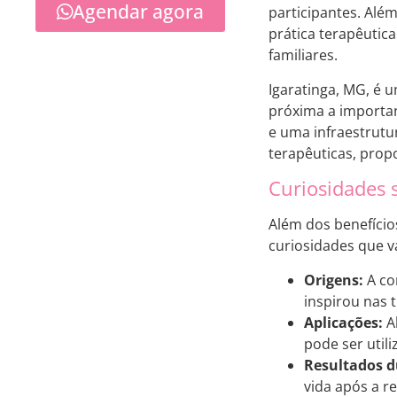
Agendar agora
participantes. Alé
prática terapêutic
familiares.
Igaratinga, MG, é u
próxima a importa
e uma infraestrutu
terapêuticas, prop
Curiosidades 
Além dos benefício
curiosidades que v
Origens:
A co
inspirou nas 
Aplicações:
Al
pode ser util
Resultados d
vida após a r