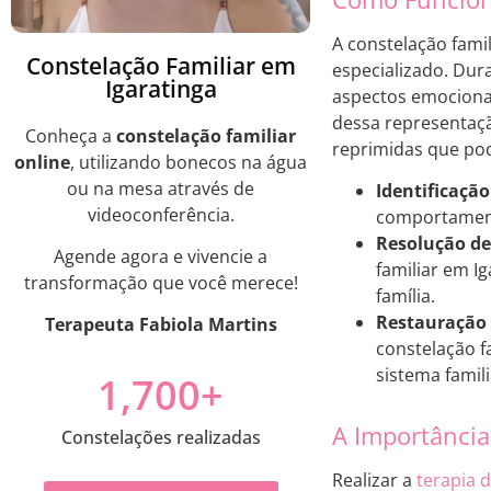
A constelação fami
Constelação Familiar em
especializado. Dur
Igaratinga
aspectos emocionai
dessa representaçã
Conheça a
constelação familiar
reprimidas que pod
online
, utilizando bonecos na água
ou na mesa através de
Identificação
videoconferência.
comportament
Resolução de 
Agende agora e vivencie a
familiar em I
transformação que você merece!
família.
Restauração 
Terapeuta Fabiola Martins
constelação f
sistema famili
1,700
+
A Importância
Constelações realizadas
Realizar a
terapia d