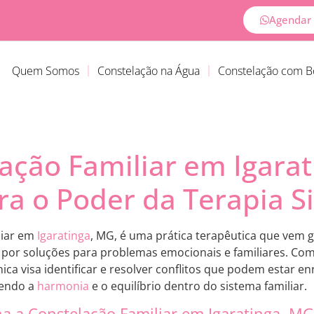
Agendar 
Quem Somos
Constelação na Água
Constelação com 
ação Familiar em Igarat
a o Poder da Terapia S
liar em
Igaratinga
, MG, é uma prática terapêutica que vem
 por soluções para problemas emocionais e familiares. Co
nica visa identificar e resolver conflitos que podem estar e
vendo a
harmonia
e o equilíbrio dentro do sistema familiar.
 a Constelação Familiar em Igaratinga, MG