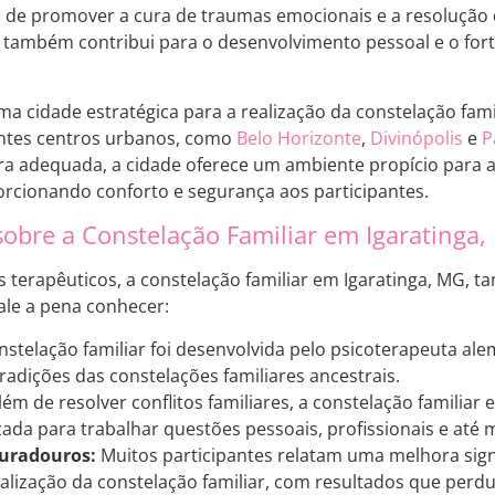
m de promover a cura de traumas emocionais e a resolução de
a também contribui para o desenvolvimento pessoal e o for
ma cidade estratégica para a realização da constelação famil
ntes centros urbanos, como
Belo Horizonte
,
Divinópolis
e
P
ra adequada, a cidade oferece um ambiente propício para a
orcionando conforto e segurança aos participantes.
sobre a Constelação Familiar em Igaratinga
s terapêuticos, a constelação familiar em Igaratinga, MG,
ale a pena conhecer:
nstelação familiar foi desenvolvida pelo psicoterapeuta ale
tradições das constelações familiares ancestrais.
ém de resolver conflitos familiares, a constelação familia
izada para trabalhar questões pessoais, profissionais e até
uradouros:
Muitos participantes relatam uma melhora sign
ealização da constelação familiar, com resultados que per