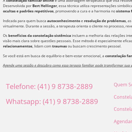
A
constelação familiar online
é uma abordagem terapêutica que visa resolver
Desenvolvida por
Bert Hellinger
, essa técnica utiliza representações simból
ocultas e padrões repetitivos
, promovendo a cura e a harmonia no
sistema 
Indicada para quem busca
autoconhecimento
e
resolução de problemas
, a
virtualmente. Durante a sessão, a terapeuta orienta o cliente no processo, re
Os
benefícios da constelação sistêmica
incluem a melhoria das relações int
visão mais clara sobre questões pessoais. Esse método é especialmente efic
relacionamentos
, lidam com
traumas
ou buscam crescimento pessoal.
Se você está em busca de equilíbrio e bem-estar emocional, a
constelação fam
Agende uma sessão e descubra como essa terapia familiar pode transformar sua v
Telefone: (41) 9 8738-2889
Quem S
Constel
Whatsapp: (41) 9 8738-2889
Constel
Agenda