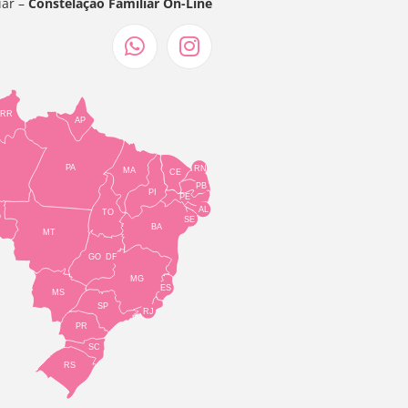
iar –
Constelação Familiar On-Line
RR
AP
PA
RN
MA
CE
PB
PI
PE
AL
TO
O
SE
BA
MT
GO
DF
MG
ES
MS
SP
RJ
PR
SC
RS