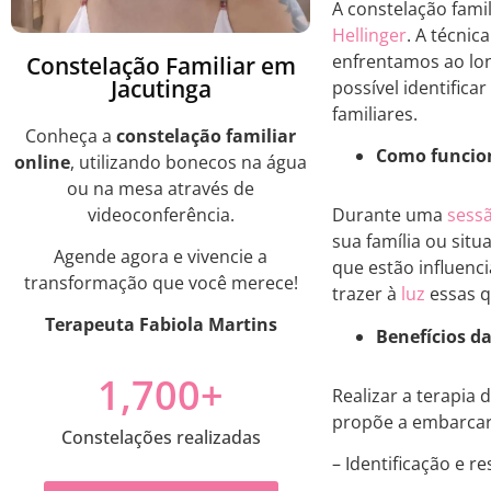
A constelação fami
Hellinger
. A técni
enfrentamos ao lon
Constelação Familiar em
Jacutinga
possível identific
familiares.
Conheça a
constelação familiar
Como funcion
online
, utilizando bonecos na água
ou na mesa através de
videoconferência.
Durante uma
sessã
sua família ou situ
Agende agora e vivencie a
que estão influenci
transformação que você merece!
trazer à
luz
essas q
Terapeuta Fabiola Martins
Benefícios d
1,700
+
Realizar a terapia
propõe a embarcar
Constelações realizadas
– Identificação e r