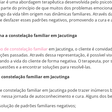
liar é uma abordagem terapêutica desenvolvida pelo psic
ca parte do princípio de que muitos dos problemas emocio
go da vida têm origem nas dinâmicas familiares. Através da 
ar e desfazer esses padrões negativos, promovendo a cura e
a a constelação familiar em Jacutinga
o de constelação familiar
em Jacutinga, o cliente é convid
ações passadas. Através dessa representação, é possível vis
ando a vida do cliente de forma negativa. O terapeuta, por su
uestões e a encontrar soluções para resolvê-las.
a constelação familiar em Jacutinga
 de constelação familiar em Jacutinga pode trazer inúmeros 
 nessa jornada de autoconhecimento e cura. Alguns dos be
esolução de padrões familiares negativos;