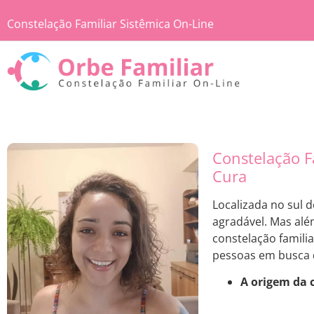
Constelação Familiar Sistêmica On-Line
Constelação F
Cura
Localizada no sul 
agradável. Mas alé
constelação familia
pessoas em busca d
A origem da 