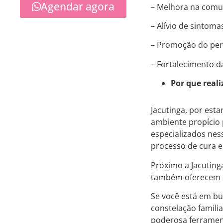
Agendar agora
– Melhora na comun
– Alívio de sintoma
– Promoção do perd
– Fortalecimento d
Por que real
Jacutinga, por est
ambiente propício p
especializados nes
processo de cura 
Próximo a Jacutin
também oferecem op
Se você está em bu
constelação famili
poderosa ferrament