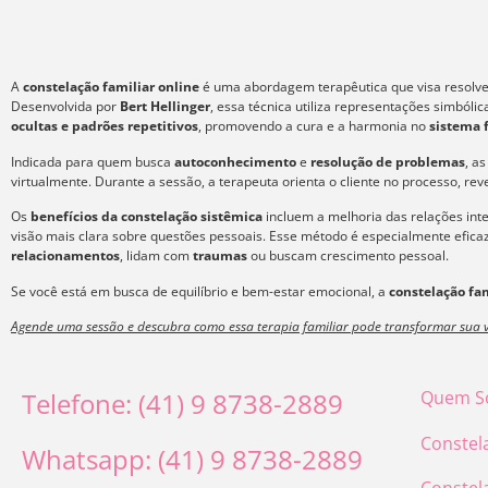
A
constelação familiar online
é uma abordagem terapêutica que visa resolver
Desenvolvida por
Bert Hellinger
, essa técnica utiliza representações simból
ocultas e padrões repetitivos
, promovendo a cura e a harmonia no
sistema 
Indicada para quem busca
autoconhecimento
e
resolução de problemas
, a
virtualmente. Durante a sessão, a terapeuta orienta o cliente no processo, re
Os
benefícios da constelação sistêmica
incluem a melhoria das relações int
visão mais clara sobre questões pessoais. Esse método é especialmente efic
relacionamentos
, lidam com
traumas
ou buscam crescimento pessoal.
Se você está em busca de equilíbrio e bem-estar emocional, a
constelação fam
Agende uma sessão e descubra como essa terapia familiar pode transformar sua v
Telefone: (41) 9 8738-2889
Quem S
Constel
Whatsapp: (41) 9 8738-2889