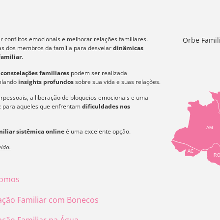
 conflitos emocionais e melhorar relações familiares.
Orbe Famil
icas dos membros da família para desvelar
dinâmicas
familiar
.
s
constelações familiares
podem ser realizada
velando
insights profundos
sobre sua vida e suas relações.
erpessoais, a liberação de bloqueios emocionais e uma
az para aqueles que enfrentam
dificuldades nos
AM
iliar sistêmica online
é uma excelente opção.
ida.
AC
R
omos
ação Familiar com Bonecos