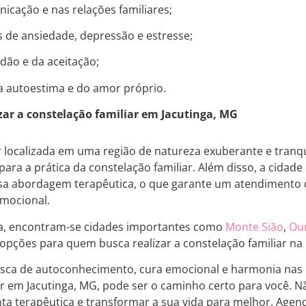
icação e nas relações familiares;
s de ansiedade, depressão e estresse;
ão e da aceitação;
a autoestima e do amor próprio.
izar a constelação familiar em Jacutinga, MG
ar localizada em uma região de natureza exuberante e tran
ara a prática da constelação familiar. Além disso, a cidade
sa abordagem terapêutica, o que garante um atendimento d
emocional.
ga, encontram-se cidades importantes como
Monte Sião
,
Ou
ções para quem busca realizar a constelação familiar na 
sca de autoconhecimento, cura emocional e harmonia nas re
ar em Jacutinga, MG, pode ser o caminho certo para você. N
a terapêutica e transformar a sua vida para melhor. Agend