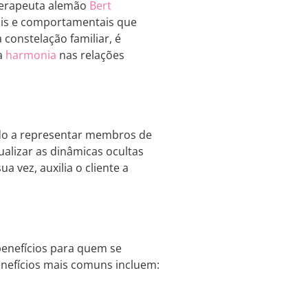
oterapeuta alemão
Bert
nais e comportamentais que
constelação familiar, é
 a
harmonia
nas relações
ado a representar membros de
ualizar as dinâmicas ocultas
a vez, auxilia o cliente a
benefícios para quem se
nefícios mais comuns incluem: