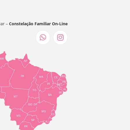
iar –
Constelação Familiar On-Line
RR
AP
PA
RN
MA
CE
PB
PI
PE
AL
TO
O
SE
BA
MT
GO
DF
MG
ES
MS
SP
RJ
PR