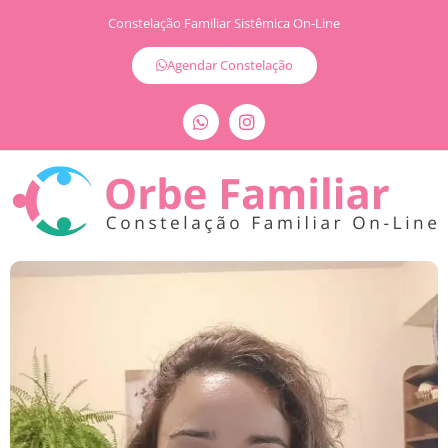
Constelação Familiar Sistêmica On-Line
Agendar Constelação