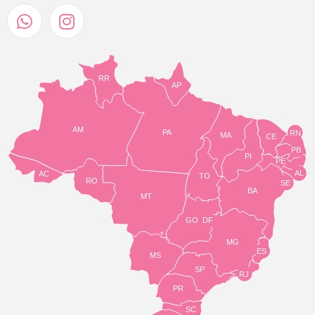
RR
AP
AM
PA
RN
MA
CE
PB
PI
PE
AL
AC
TO
RO
SE
BA
MT
GO
DF
MG
ES
MS
SP
RJ
PR
SC