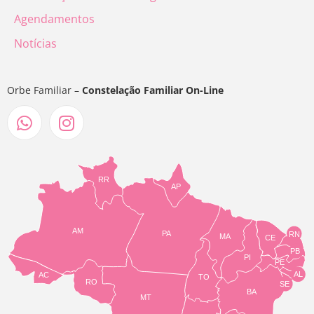
Agendamentos
Notícias
Orbe Familiar –
Constelação Familiar On-Line
RR
AP
AM
PA
RN
MA
CE
PB
PI
PE
AL
AC
TO
RO
SE
BA
MT