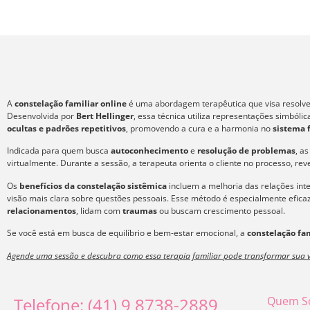
A
constelação familiar online
é uma abordagem terapêutica que visa resolver
Desenvolvida por
Bert Hellinger
, essa técnica utiliza representações simból
ocultas e padrões repetitivos
, promovendo a cura e a harmonia no
sistema 
Indicada para quem busca
autoconhecimento
e
resolução de problemas
, a
virtualmente. Durante a sessão, a terapeuta orienta o cliente no processo, re
Os
benefícios da constelação sistêmica
incluem a melhoria das relações int
visão mais clara sobre questões pessoais. Esse método é especialmente efic
relacionamentos
, lidam com
traumas
ou buscam crescimento pessoal.
Se você está em busca de equilíbrio e bem-estar emocional, a
constelação fam
Agende uma sessão e descubra como essa terapia familiar pode transformar sua v
Telefone: (41) 9 8738-2889
Quem S