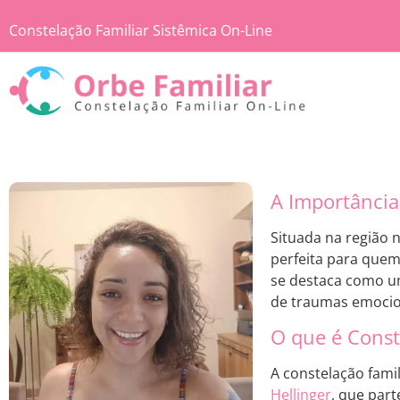
Constelação Familiar Sistêmica On-Line
A Importância
Situada na região 
perfeita para que
se destaca como um
de traumas emocio
O que é Const
A constelação fami
Hellinger
, que par