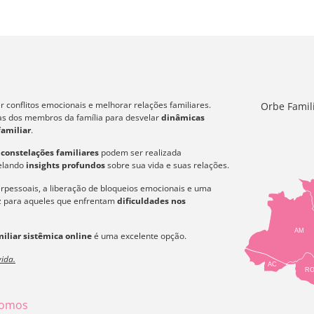
 conflitos emocionais e melhorar relações familiares.
Orbe Famil
icas dos membros da família para desvelar
dinâmicas
familiar
.
s
constelações familiares
podem ser realizada
velando
insights profundos
sobre sua vida e suas relações.
erpessoais, a liberação de bloqueios emocionais e uma
az para aqueles que enfrentam
dificuldades nos
AM
iliar sistêmica online
é uma excelente opção.
ida.
AC
R
omos