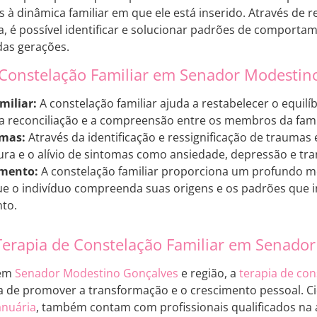
s à dinâmica familiar em que ele está inserido. Através de 
, é possível identificar e solucionar padrões de comportam
das gerações.
 Constelação Familiar em Senador Modesti
iliar:
A constelação familiar ajuda a restabelecer o equilíb
 reconciliação e a compreensão entre os membros da famíl
umas:
Através da identificação e ressignificação de traumas 
ra e o alívio de sintomas como ansiedade, depressão e tr
mento:
A constelação familiar proporciona um profundo 
e o indivíduo compreenda suas origens e os padrões que i
to.
Terapia de Constelação Familiar em Senado
 em
Senador Modestino Gonçalves
e região, a
terapia de con
a de promover a transformação e o crescimento pessoal. 
anuária
, também contam com profissionais qualificados na 