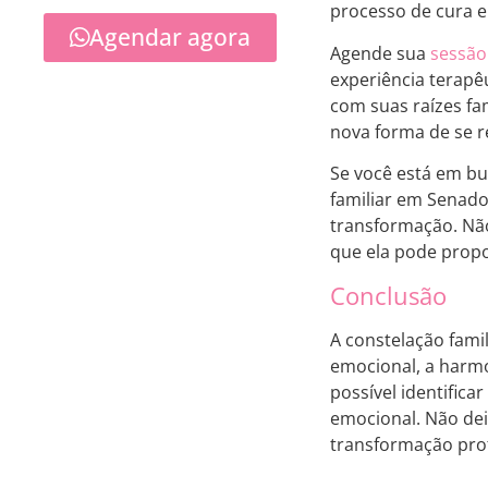
processo de cura 
Agendar agora
Agende sua
sessão
experiência terapê
com suas raízes fa
nova forma de se 
Se você está em bu
familiar em Senado
transformação. Não
que ela pode propo
Conclusão
A constelação fam
emocional, a harmo
possível identifica
emocional. Não dei
transformação pro