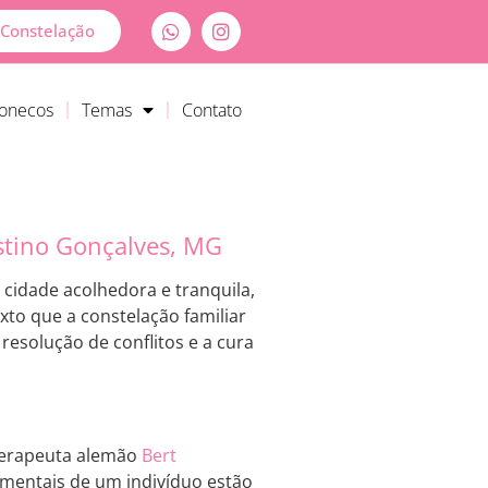
Constelação
Bonecos
Temas
Contato
stino Gonçalves, MG
cidade acolhedora e tranquila,
xto que a constelação familiar
esolução de conflitos e a cura
oterapeuta alemão
Bert
amentais de um indivíduo estão