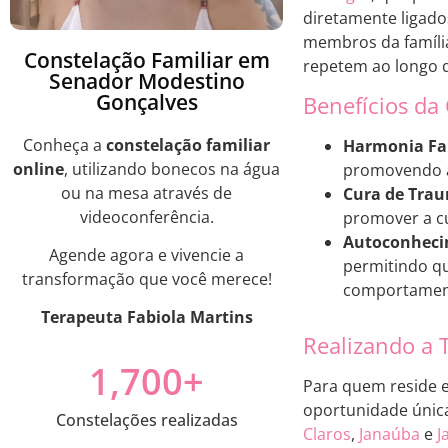
diretamente ligado
membros da família
Constelação Familiar em
repetem ao longo 
Senador Modestino
Gonçalves
Benefícios da
Conheça a
constelação familiar
Harmonia Fam
online
, utilizando bonecos na água
promovendo a
ou na mesa através de
Cura de Tra
videoconferência.
promover a cu
Autoconheci
Agende agora e vivencie a
permitindo qu
transformação que você merece!
comportamen
Terapeuta Fabiola Martins
Realizando a 
1,700
+
Para quem reside
oportunidade únic
Constelações realizadas
Claros
,
Janaúba
e
J