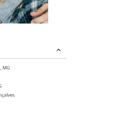
s, MG
G
nçalves