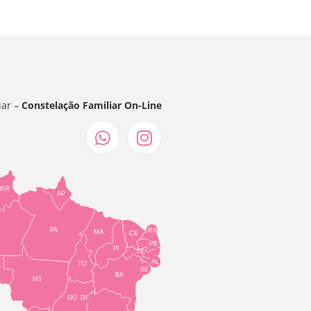
iar –
Constelação Familiar On-Line
RR
AP
PA
RN
MA
CE
PB
PI
PE
AL
TO
O
SE
BA
MT
GO
DF