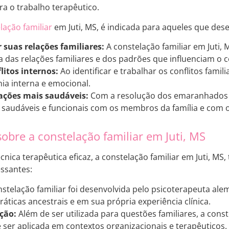
ra o trabalho terapêutico.
lação familiar
em Juti, MS, é indicada para aqueles que des
suas relações familiares:
A constelação familiar em Juti
 das relações familiares e dos padrões que influenciam o
litos internos:
Ao identificar e trabalhar os conflitos fami
a interna e emocional.
lações mais saudáveis:
Com a resolução dos emaranhados fa
 saudáveis e funcionais com os membros da família e com 
obre a constelação familiar em Juti, MS
cnica terapêutica eficaz, a constelação familiar em Juti, M
essantes:
stelação familiar foi desenvolvida pelo psicoterapeuta alem
áticas ancestrais e em sua própria experiência clínica.
ção:
Além de ser utilizada para questões familiares, a conste
er aplicada em contextos organizacionais e terapêuticos.