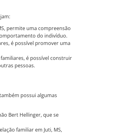
ejam:
, MS, permite uma compreensão
 comportamento do indivíduo.
liares, é possível promover uma
miliares, é possível construir
outras pessoas.
S, também possui algumas
ão Bert Hellinger, que se
lação familiar em Juti, MS,