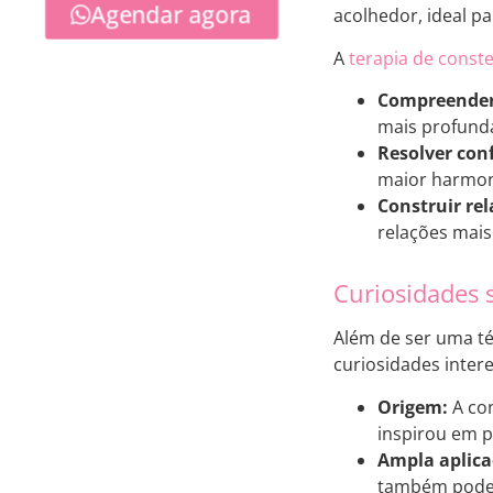
Agendar agora
acolhedor, ideal pa
A
terapia de conste
Compreender 
mais profunda
Resolver conf
maior harmoni
Construir re
relações mais
Curiosidades s
Além de ser uma té
curiosidades inter
Origem:
A con
inspirou em pr
Ampla aplica
também pode s