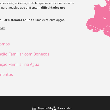
erpessoais, a liberação de bloqueios emocionais e uma
az para aqueles que enfrentam
dificuldades nos
AM
iliar sistêmica online
é uma excelente opção.
ida.
AC
R
omos
ação Familiar com Bonecos
ação Familiar na Água
mentos
Mapa do Site
Sitemap XML