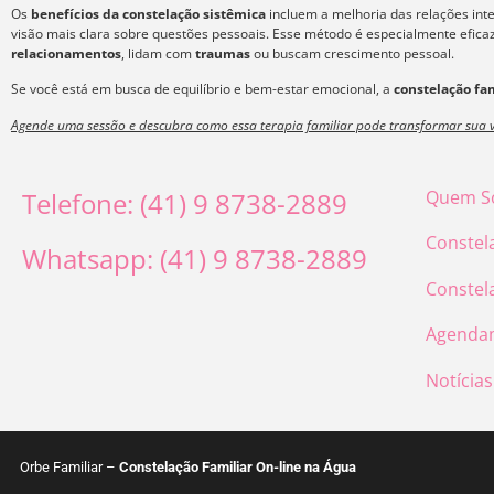
Os
benefícios da constelação sistêmica
incluem a melhoria das relações int
visão mais clara sobre questões pessoais. Esse método é especialmente efic
relacionamentos
, lidam com
traumas
ou buscam crescimento pessoal.
Se você está em busca de equilíbrio e bem-estar emocional, a
constelação fam
Agende uma sessão e descubra como essa terapia familiar pode transformar sua v
Telefone: (41) 9 8738-2889
Quem S
Constel
Whatsapp: (41) 9 8738-2889
Constel
Agenda
Notícias
Orbe Familiar –
Constelação Familiar On-line na Água