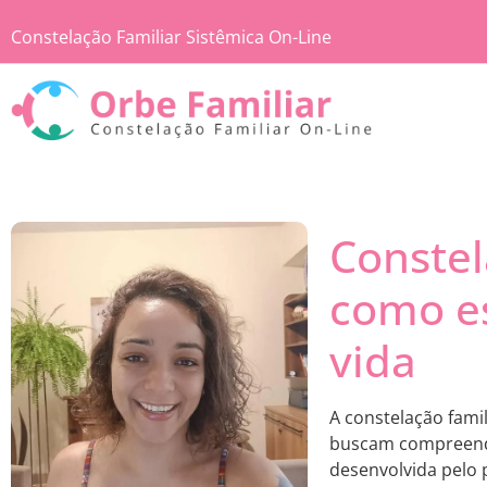
Constelação Familiar Sistêmica On-Line
Constel
como es
vida
A constelação fami
buscam compreender
desenvolvida pelo