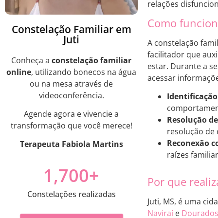
relações disfuncio
Como funciona
Constelação Familiar em
Juti
A constelação fami
facilitador que au
Conheça a
constelação familiar
estar. Durante a s
online
, utilizando bonecos na água
acessar informaçõe
ou na mesa através de
videoconferência.
Identificação
comportament
Agende agora e vivencie a
Resolução de 
transformação que você merece!
resolução de 
Reconexão co
Terapeuta Fabiola Martins
raízes famili
1,700
+
Por que realiz
Constelações realizadas
Juti, MS, é uma ci
Naviraí
e
Dourado