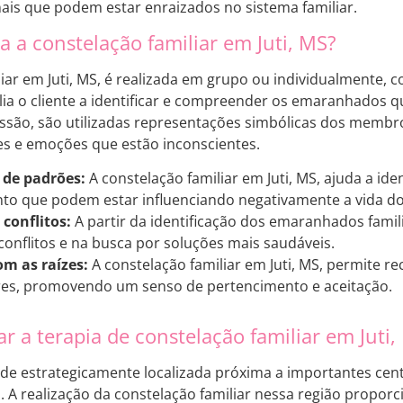
nais que podem estar enraizados no sistema familiar.
 a constelação familiar em Juti, MS?
liar em Juti, MS, é realizada em grupo ou individualmente,
xilia o cliente a identificar e compreender os emaranhados
essão, são utilizadas representações simbólicas dos membro
s e emoções que estão inconscientes.
 de padrões:
A constelação familiar em Juti, MS, ajuda a ide
o que podem estar influenciando negativamente a vida do 
conflitos:
A partir da identificação dos emaranhados famili
conflitos e na busca por soluções mais saudáveis.
m as raízes:
A constelação familiar em Juti, MS, permite r
ares, promovendo um senso de pertencimento e aceitação.
ar a terapia de constelação familiar em Juti,
dade estrategicamente localizada próxima a importantes ce
s
. A realização da constelação familiar nessa região propor