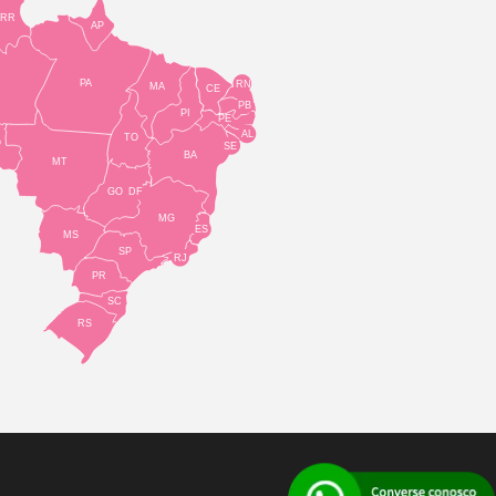
RR
AP
PA
RN
MA
CE
PB
PI
PE
AL
TO
O
SE
BA
MT
GO
DF
MG
ES
MS
SP
RJ
PR
SC
RS