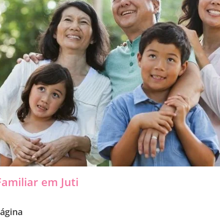
amiliar em Juti
ágina